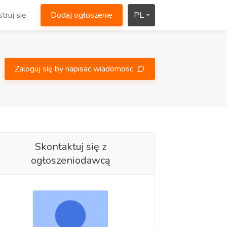
truj się
Dodaj ogłoszenie
PL
Zaloguj się by napisac wiadomosc
Skontaktuj się z
ogłoszeniodawcą