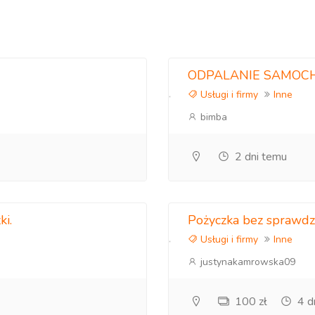
ODPALANIE SAMOC
Usługi i firmy
Inne
bimba
2 dni temu
ki.
Pożyczka bez sprawdz
Usługi i firmy
Inne
justynakamrowska09
100 zł
4 d