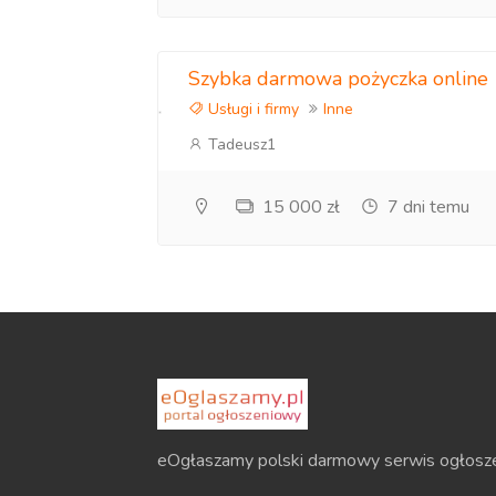
Szybka darmowa pożyczka online
Usługi i firmy
Inne
Tadeusz1
15 000 zł
7 dni temu
eOgłaszamy polski darmowy serwis ogłosz