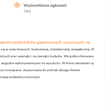
Wyświetlenia ogłoszeń
784
wynajmem podnośników gąsienicowych, nożycowych, na
się w wielu branżach: budowlanej, instalatorskiej, energetycznej. W
żnych prac wewnątrz i na zewnątrz budynku. Wszystkie oferowane
i wygodne wykonywanie prac na wysokości. W firmie zatrudnieni są
sze rozwiązania, dopasowane do potrzeb danego Klienta.
naprawę podestów ruchomych.