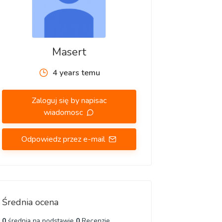
Masert
4 years temu
Zaloguj się by napisac
wiadomosc
Odpowiedz przez e-mail
Średnia ocena
0
średnia na podstawie
0
Recenzje.