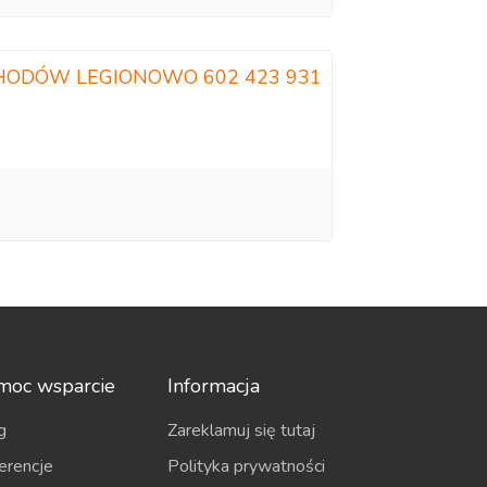
HODÓW LEGIONOWO 602 423 931
moc wsparcie
Informacja
g
Zareklamuj się tutaj
erencje
Polityka prywatności