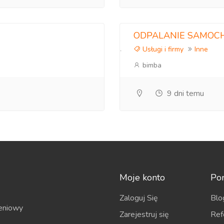
ODPALANIE SAMOC
Usługi i firmy
Inne
bimba
9 dni temu
Moje konto
Po
Zaloguj Się
Blo
eniowy
Zarejestruj się
Ref