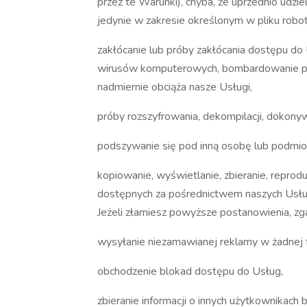
przez te Warunki), chyba, że uprzednio udzi
jedynie w zakresie określonym w pliku robot
zakłócanie lub próby zakłócania dostępu do U
wirusów komputerowych, bombardowanie poczt
nadmiernie obciąża nasze Usługi,
próby rozszyfrowania, dekompilacji, dokony
podszywanie się pod inną osobę lub podmio
kopiowanie, wyświetlanie, zbieranie, reprod
dostępnych za pośrednictwem naszych Usług 
Jeżeli złamiesz powyższe postanowienia, zg
wysyłanie niezamawianej reklamy w żadnej 
obchodzenie blokad dostępu do Usług,
zbieranie informacji o innych użytkownikach