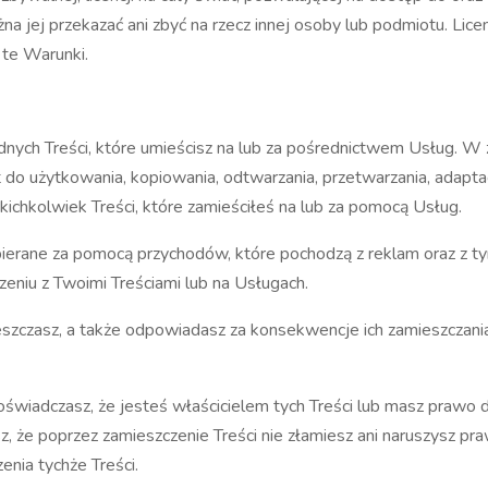
żna jej przekazać ani zbyć na rzecz innej osoby lub podmiotu. Lice
 te Warunki.
nych Treści, które umieścisz na lub za pośrednictwem Usług. W 
t do użytkowania, kopiowania, odtwarzania, przetwarzania, adaptac
akichkolwiek Treści, które zamieściłeś na lub za pomocą Usług.
ierane za pomocą przychodów, które pochodzą z reklam oraz z t
zeniu z Twoimi Treściami lub na Usługach.
eszczasz, a także odpowiadasz za konsekwencje ich zamieszczania,
oświadczasz, że jesteś właścicielem tych Treści lub masz prawo d
że poprzez zamieszczenie Treści nie złamiesz ani naruszysz praw
enia tychże Treści.