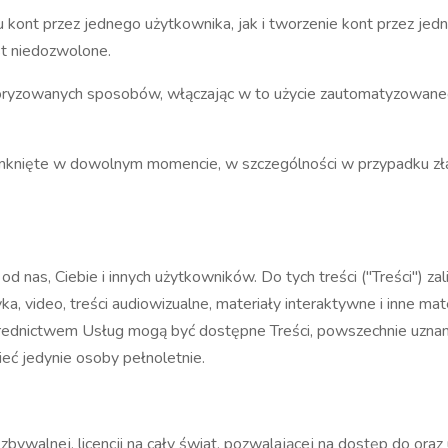
u kont przez jednego użytkownika, jak i tworzenie kont przez jed
st niedozwolone.
ryzowanych sposobów, włączając w to użycie zautomatyzowanego 
knięte w dowolnym momencie, w szczególności w przypadku złam
od nas, Ciebie i innych użytkowników. Do tych treści ("Treści") zal
uzyka, video, treści audiowizualne, materiały interaktywne i inne 
rednictwem Usług mogą być dostępne Treści, powszechnie uznan
ieć jedynie osoby pełnoletnie.
 zbywalnej, licencji na cały świat, pozwalającej na dostęp do or