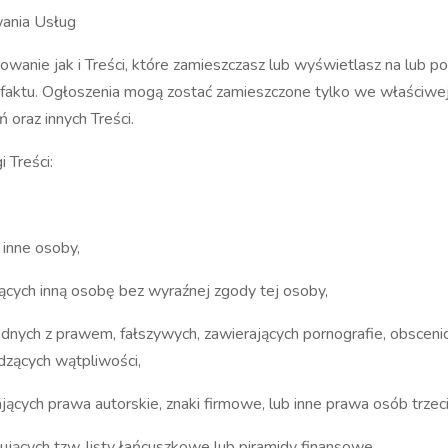
wania Usług
wanie jak i Treści, które zamieszczasz lub wyświetlasz na lub po
aktu. Ogłoszenia mogą zostać zamieszczone tylko we właściwej k
 oraz innych Treści.
 Treści:
 inne osoby,
ących inną osobę bez wyraźnej zgody tej osoby,
odnych z prawem, fałszywych, zawierających pornografie, obsceni
dzących wątpliwości,
jących prawa autorskie, znaki firmowe, lub inne prawa osób trzeci
ących tzw. listy łańcuszkowe lub piramidy finansowe,