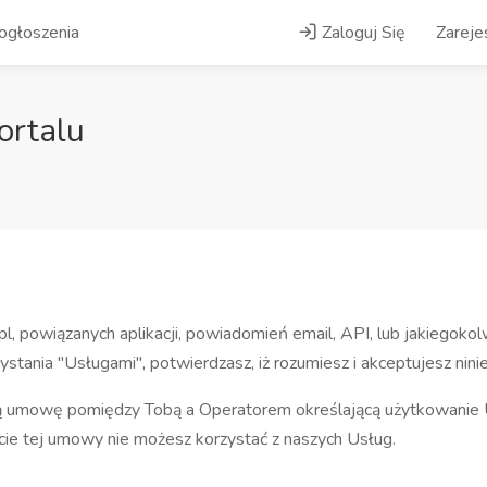
ogłoszenia
Zaloguj Się
Zarejes
ortalu
 powiązanych aplikacji, powiadomień email, API, lub jakiegokolw
stania "Usługami", potwierdzasz, iż rozumiesz i akceptujesz nini
ą umowę pomiędzy Tobą a Operatorem określającą użytkowanie U
arcie tej umowy nie możesz korzystać z naszych Usług.