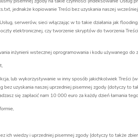
eliliśmy pisemnej zgody na takie czynności (indeksowanie Usług 
s.txt, jednakże kopiowanie Treści bez uzyskania naszej wcześniej
sług, serwerów, sieci włączając w to takie działania jak floodin
y elektronicznej, czy tworzenie skryptów do tworzenia Treści w 
wania inżynierii wstecznej oprogramowania i kodu używanego do 
t,
ukcja, lub wykorzystywanie w inny sposób jakichkolwiek Treści (w 
bez uzyskania naszej uprzedniej pisemnej zgody (dotyczy to tak
adzasz się zapłacić nam 10 000 euro za każdy dzień łamania teg
formie,
 bez ich wiedzy i uprzedniej pisemnej zgody (dotyczy to także zbi