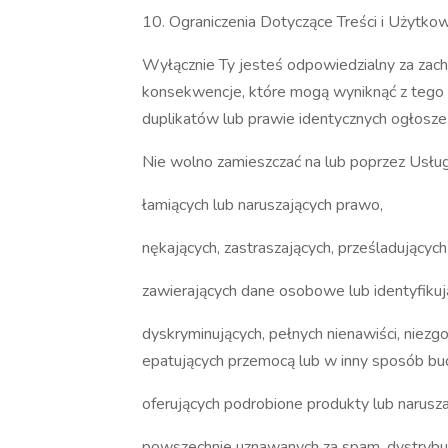
10. Ograniczenia Dotyczące Treści i Użytko
Wyłącznie Ty jesteś odpowiedzialny za zacho
konsekwencje, które mogą wyniknąć z tego f
duplikatów lub prawie identycznych ogłoszeń
Nie wolno zamieszczać na lub poprzez Usługi
łamiących lub naruszających prawo,
nękających, zastraszających, prześladujących
zawierających dane osobowe lub identyfikuj
dyskryminujących, pełnych nienawiści, niezg
epatujących przemocą lub w inny sposób bu
oferujących podrobione produkty lub narusza
powszechnie uznawanych za spam, dystrybuuj