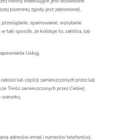
przez roboty indeksujące jest dozwolone
szej pisemnej zgody jest zabronione),
g, przeciążanie, spamowanie, wysyłanie
taki sposób, że koliduje to, zakłóca, lub
zapewniania Usług,
całości lub części) zamieszczonych przez lub
że Treści zamieszczonych przez Ciebie).
o warunku,
erania adresów email i numerów telefonów).