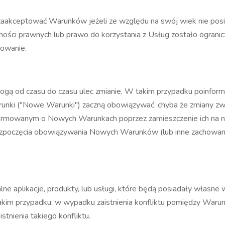
zaakceptować Warunków jeżeli ze względu na swój wiek nie posi
ności prawnych lub prawo do korzystania z Usług zostało ogra
sowanie.
ogą od czasu do czasu ulec zmianie. W takim przypadku poinfor
ki ("Nowe Warunki") zaczną obowiązywać, chyba że zmiany zwią
rmowanym o Nowych Warunkach poprzez zamieszczenie ich na nas
 rozpoczęcia obowiązywania Nowych Warunków (lub inne zachowani
e aplikacje, produkty, lub usługi, które będą posiadały własne 
im przypadku, w wypadku zaistnienia konfliktu pomiędzy Warun
stnienia takiego konfliktu.