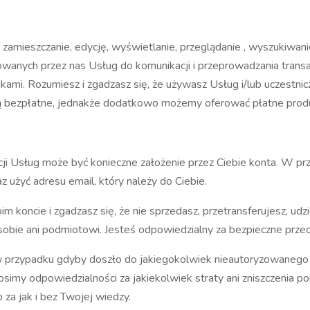
zamieszczanie, edycję, wyświetlanie, przeglądanie , wyszukiwanie 
nych przez nas Usług do komunikacji i przeprowadzania transakc
kami. Rozumiesz i zgadzasz się, że używasz Usług i/lub uczestnic
 bezpłatne, jednakże dodatkowo możemy oferować płatne produk
i Usług może być konieczne założenie przez Ciebie konta. W pr
 użyć adresu email, który należy do Ciebie.
oncie i zgadzasz się, że nie sprzedasz, przetransferujesz, udzieli
 osobie ani podmiotowi. Jesteś odpowiedzialny za bezpieczne pr
 przypadku gdyby doszło do jakiegokolwiek nieautoryzowanego 
simy odpowiedzialności za jakiekolwiek straty ani zniszczenia p
 za jak i bez Twojej wiedzy.