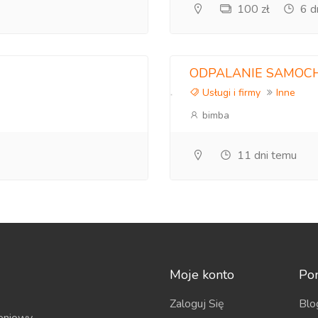
100 zł
6 d
ata
enta
ODPALANIE SAMOC
Usługi i firmy
Inne
nym
bimba
11 dni temu
Moje konto
Po
Zaloguj Się
Blo