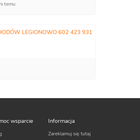
ni temu
HODÓW LEGIONOWO 602 423 931
moc wsparcie
Informacja
g
Zareklamuj się tutaj