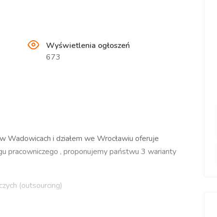
Wyświetlenia ogłoszeń
673
bą w Wadowicach i działem we Wrocławiu oferuje
gu pracowniczego , proponujemy państwu 3 warianty
zych (outsourcing)