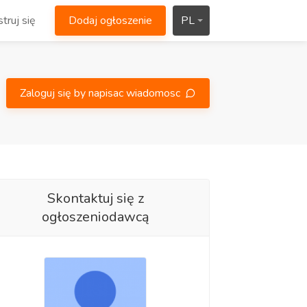
truj się
Dodaj ogłoszenie
PL
Zaloguj się by napisac wiadomosc
Skontaktuj się z
ogłoszeniodawcą