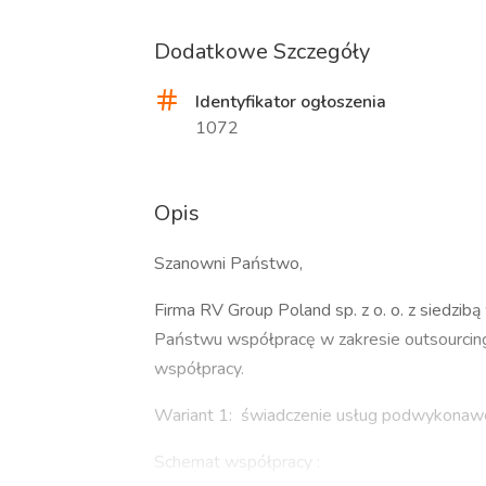
Dodatkowe Szczegóły
Identyfikator ogłoszenia
1072
Opis
Szanowni Państwo,
Firma RV Group Poland sp. z o. o. z siedzi
Państwu współpracę w zakresie outsourcin
współpracy.
Wariant 1: świadczenie usług podwykonawc
Schemat współpracy :