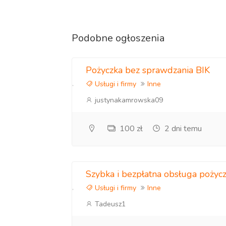
- Obsługa kadrowo-płacowa
Podobne ogłoszenia
- Zakwaterowanie pracowników
- Naliczanie i wypłata wynagrodzeń
Pożyczka bez sprawdzania BIK
Usługi i firmy
Inne
- Odprowadzanie podatków do ZUS, US, 
justynakamrowska09
- Bieżący kontakt z UW, UP, PIP i Straż Gra
100 zł
2 dni temu
- Monitoring przepisów prawa, ubezpieczen
- Rozliczenie usług na podstawie Faktury V
Wariant 3 - bezpośrednia rekrutacja
Szybka i bezpłatna obsługa pożycz
Usługi i firmy
Inne
- Rekrutacja i selekcja kandydatów z Ukrai
Tadeusz1
- Okres gwarancji na pracownika do 30 dni