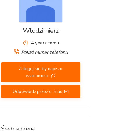
Włodzimierz
4 years temu
Pokaż numer telefonu
Zaloguj się by napisac
wiadomosc
Odpowiedz przez e-mail
Średnia ocena