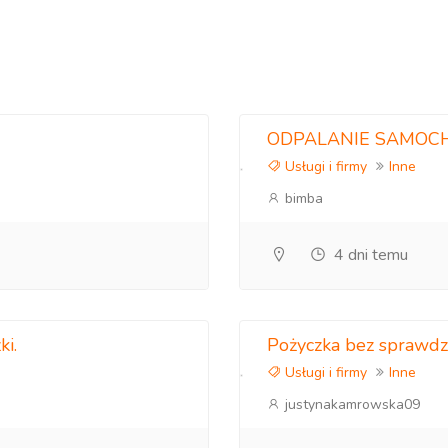
ODPALANIE SAMOC
Usługi i firmy
Inne
PFRON
bimba
niczna
4 dni temu
ie APT
AT
ki.
Pożyczka bez sprawdz
Usługi i firmy
Inne
ny
justynakamrowska09