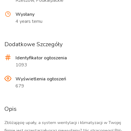
Rzeszow, Podkarpackie
Wysłany
4 years temu
Dodatkowe Szczegóły
Identyfikator ogłoszenia
1093
Wyświetlenia ogłoszeń
679
Opis
Zbliżająsię upały, a system wentylacji i klimatyzacji w Twojej
firmie jest przestarzałyoraz niewydajny? Nic straconego! BH-