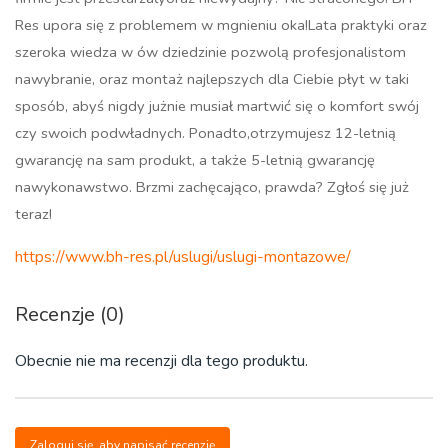
Res upora się z problemem w mgnieniu oka!Lata praktyki oraz
szeroka wiedza w ów dziedzinie pozwolą profesjonalistom
nawybranie, oraz montaż najlepszych dla Ciebie płyt w taki
sposób, abyś nigdy jużnie musiał martwić się o komfort swój
czy swoich podwładnych. Ponadto,otrzymujesz 12-letnią
gwarancję na sam produkt, a także 5-letnią gwarancję
nawykonawstwo. Brzmi zachęcająco, prawda? Zgłoś się już
teraz!
https://www.bh-res.pl/uslugi/uslugi-montazowe/
Recenzje (0)
Obecnie nie ma recenzji dla tego produktu.
Zaloguj się, aby napisać recenzję