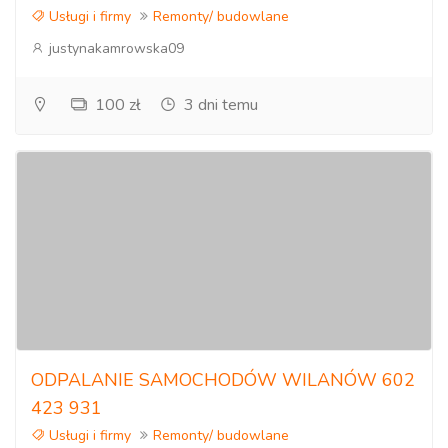
Usługi i firmy
Remonty/ budowlane
justynakamrowska09
100 zł
3 dni temu
ODPALANIE SAMOCHODÓW WILANÓW 602
423 931
Usługi i firmy
Remonty/ budowlane