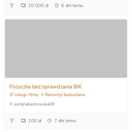
10 000 zł
6 dni temu
Pożyczka bez sprawdzania BIK
Usługi i firmy
Remonty/ budowlane
justynakamrowska09
100 zł
7 dni temu