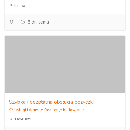
bimba
5 dni temu
Szybka i bezpłatna obsługa pożyczki.
Usługi i firmy
Remonty/ budowlane
Tadeusz1