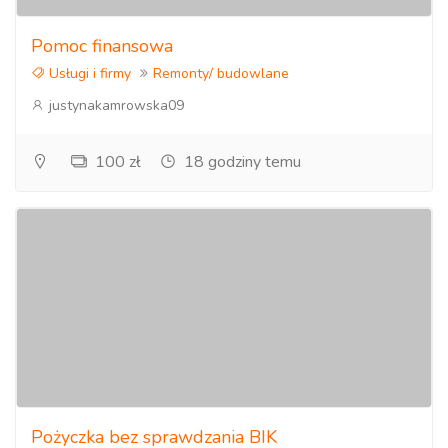
Pomoc finansowa
Usługi i firmy
Remonty/ budowlane
justynakamrowska09
100 zł
18 godziny temu
Pożyczka bez sprawdzania BIK