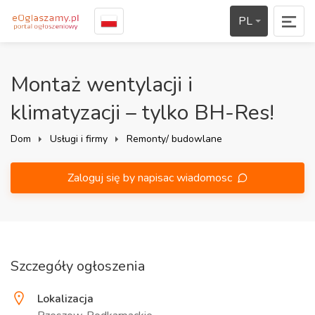
PL
Montaż wentylacji i
klimatyzacji – tylko BH-Res!
Dom
Usługi i firmy
Remonty/ budowlane
Zaloguj się by napisac wiadomosc
Szczegóły ogłoszenia
Lokalizacja