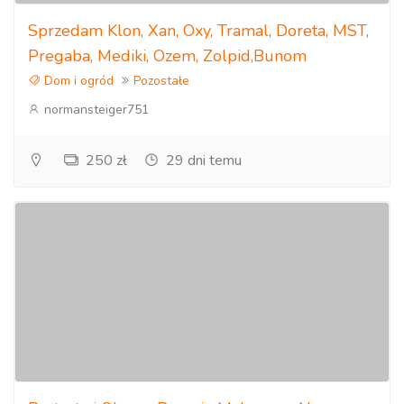
Sprzedam Klon, Xan, Oxy, Tramal, Doreta, MST,
Pregaba, Mediki, Ozem, Zolpid,Bunom
Dom i ogród
Pozostałe
normansteiger751
250 zł
29 dni temu