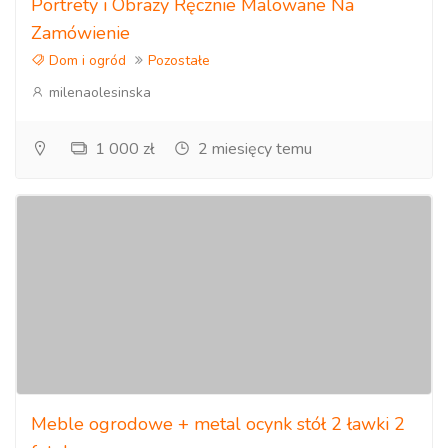
Portrety i Obrazy Ręcznie Malowane Na
Zamówienie
Dom i ogród
Pozostałe
milenaolesinska
1 000 zł
2 miesięcy temu
Meble ogrodowe + metal ocynk stół 2 ławki 2