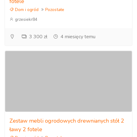
fotele
Dom i ogród
Pozostałe
grzesiekr84
3 300 zł
4 miesięcy temu
Zestaw mebli ogrodowych drewnianych stół 2
ławy 2 fotele