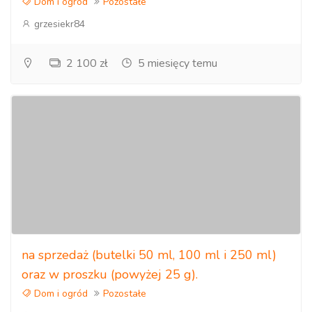
Dom i ogród
Pozostałe
grzesiekr84
2 100 zł
5 miesięcy temu
na sprzedaż (butelki 50 ml, 100 ml i 250 ml)
oraz w proszku (powyżej 25 g).
Dom i ogród
Pozostałe