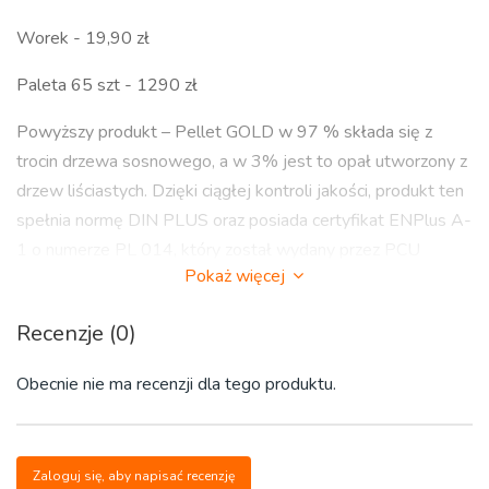
Worek - 19,90 zł
Paleta 65 szt - 1290 zł
Powyższy produkt – Pellet GOLD w 97 % składa się z
trocin drzewa sosnowego, a w 3% jest to opał utworzony z
drzew liściastych. Dzięki ciągłej kontroli jakości, produkt ten
spełnia normę DIN PLUS oraz posiada certyfikat ENPlus A-
1 o numerze PL 014, który został wydany przez PCU
Pokaż więcej
Deutschland w Berlinie.
Z pewnością każdy, kto choć trochę interesuje się
Recenzje (0)
zastosowaniem pelletu, z łatwością wywnioskuje z
Obecnie nie ma recenzji dla tego produktu.
dostępnych informacji, jak dobry gatunkowo jest ten
produkt. Wynika to z faktu, że posiada bardzo wysoką
jakość opałową, dużą kaloryczność, a jednocześnie po
spaleniu zamienia się w niewielką ilość popiołu.
Zaloguj się, aby napisać recenzję