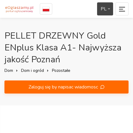
PL
PELLET DRZEWNY Gold
ENplus Klasa A1- Najwyższa
jakość Poznań
Dom
Dom i ogród
Pozostałe
Zaloguj się by napisac wiadomosc