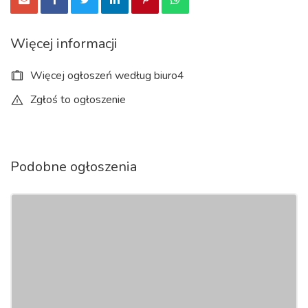
Zawartość popiołu – 0,22% !!!
Udział frakcji drobnych 3,15 mm – 0,19%
Więcej informacji
Gęstość nasypowa – 679 kg/m3
Więcej ogłoszeń według biuro4
Zgłoś to ogłoszenie
Opakowanie – worek 15 kg
Podobne ogłoszenia