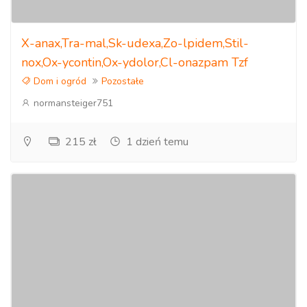
X-anax,Tra-mal,Sk-udexa,Zo-lpidem,Stil-
nox,Ox-ycontin,Ox-ydolor,Cl-onazpam Tzf
Dom i ogród
Pozostałe
normansteiger751
215 zł
1 dzień temu