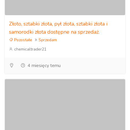
Złoto, sztabki złota, pył złota, sztabki złota i
samorodki złota dostępne na sprzedaż.
Pozostałe
Sprzedam
chemicaltrader21
4 miesięcy temu