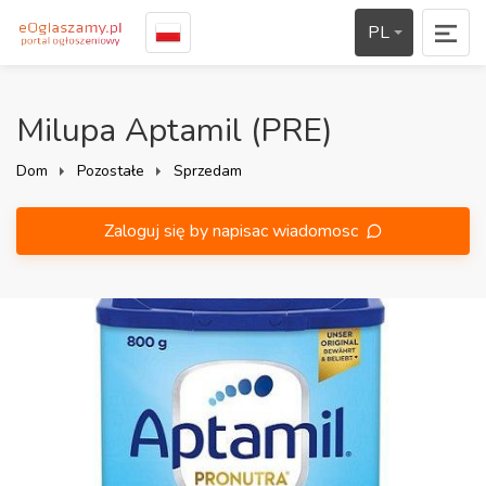
PL
Milupa Aptamil (PRE)
Dom
Pozostałe
Sprzedam
Zaloguj się by napisac wiadomosc