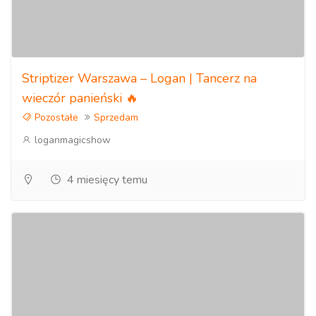
Striptizer Warszawa – Logan | Tancerz na
wieczór panieński 🔥
Pozostałe
Sprzedam
loganmagicshow
4 miesięcy temu