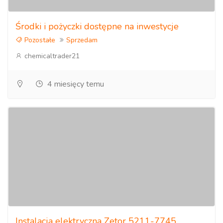
Środki i pożyczki dostępne na inwestycje
Pozostałe
Sprzedam
chemicaltrader21
4 miesięcy temu
Instalacja elektryczna Zetor 5211-7745