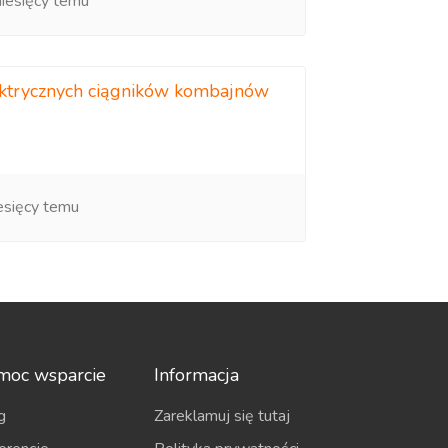
iesięcy temu
lektrycznych ciągników kombajnów
esięcy temu
moc wsparcie
Informacja
g
Zareklamuj się tutaj