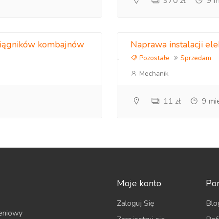
970 zł
9 m
 ciągników kombajnów
Naprawa instalacji e
Pozostałe
Sprzedam
Mechanik
11 zł
9 mi
Moje konto
Po
Zaloguj Się
Blo
eniowy