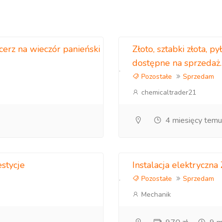
cerz na wieczór panieński
Złoto, sztabki złota, py
dostępne na sprzedaż.
Pozostałe
Sprzedam
chemicaltrader21
4 miesięcy temu
estycje
Instalacja elektryczn
Pozostałe
Sprzedam
Mechanik