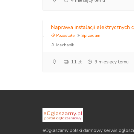
4 miesięcy temu
Naprawa instalacji elektrycznych
Pozostałe
Sprzedam
Mechanik
11 zł
9 miesięcy temu
eOgłaszamy polski darmowy serwis ogłosz