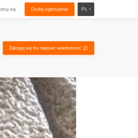
truj się
Dodaj ogłoszenie
PL
Zaloguj się by napisac wiadomosc