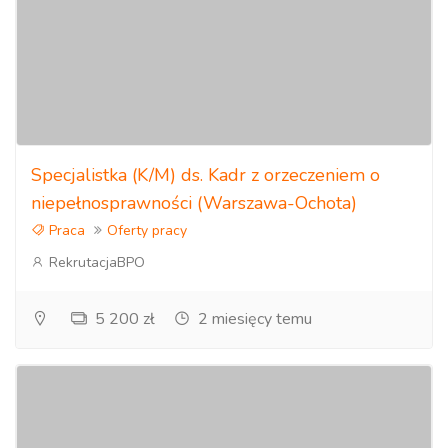
Specjalistka (K/M) ds. Kadr z orzeczeniem o
niepełnosprawności (Warszawa-Ochota)
Praca
Oferty pracy
RekrutacjaBPO
5 200 zł
2 miesięcy temu