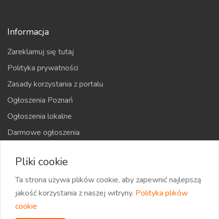
Informacja
Zareklamuj się tutaj
Polityka prywatności
Zasady korzystania z portalu
Ogłoszenia Poznań
Ogłoszenia lokalne
Darmowe ogłoszenia
Kraje
Pliki cookie
Mapa strony
Ta strona używa plików cookie, aby zapewnić najlepszą
jakość korzystania z naszej witryny.
Polityka plików
cookie
2026 eOglaszamy | Wszystkie prawa zastrzeżone