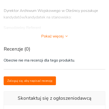
Dyrektor Archiwum Wojskowego w Oleśnicy poszukuje
kandydatów/kandydatek na stanowisko:
Samodzielny Referent
Pokaż więcej
Rodzaj zatrudnienia: umowa o pracę
Recenzje (0)
Adres zakładu pracy:
Archiwum Wojskowe w Oleśnicy
Obecnie nie ma recenzji dla tego produktu.
ul. Wileńska 14
56-400 Oleśnica
Zaloguj się, aby napisać recenzję
Skontaktuj się z ogłoszeniodawcą
Zakres zadań wykonywanych na stanowisku pracy: