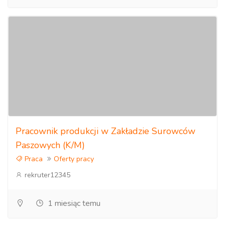
Pracownik produkcji w Zakładzie Surowców
Paszowych (K/M)
Praca
Oferty pracy
rekruter12345
1 miesiąc temu