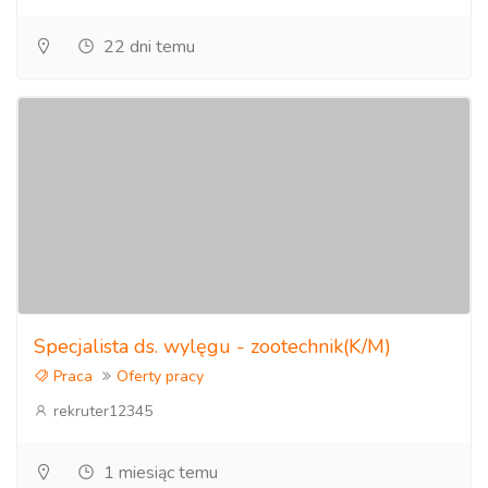
22 dni temu
Specjalista ds. wylęgu - zootechnik(K/M)
Praca
Oferty pracy
rekruter12345
1 miesiąc temu