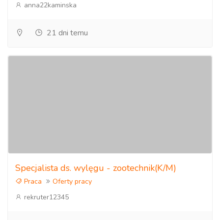
anna22kaminska
21 dni temu
Specjalista ds. wylęgu - zootechnik(K/M)
Praca
Oferty pracy
rekruter12345