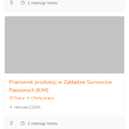
1 miesiąc temu
Pracownik produkcji w Zakładzie Surowców
Paszowych (K/M)
Praca
Oferty pracy
rekruter12345
1 miesiąc temu