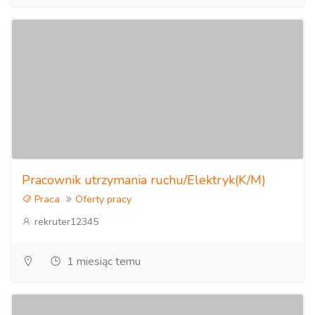
Pracownik utrzymania ruchu/Elektryk(K/M)
Praca
Oferty pracy
rekruter12345
1 miesiąc temu