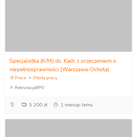
Specjalistka (K/M) ds. Kadr z orzeczeniem o
niepełnosprawności (Warszawa-Ochota)
Praca
Oferty pracy
RekrutacjaBPO
5 200 zł
1 miesiąc temu