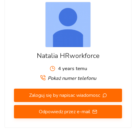
(+/-1h) po około 4-6h
- umiejętność obsługi skanera i wózka paletowego będzie
dodatkowym atutem
Do obowiązków zleceniobiorcy będzie należało:
- sortowanie przesyłek
Natalia HRworkforce
- rozładunek i załadunek towaru
4 years temu
- drobne czynności porządkowe oraz różnego rodzaju
Pokaż numer telefonu
czynności magazynowe
Zaloguj się by napisac wiadomosc
Zainteresowanych prosimy o przesyłanie cv za
pośrednictwem formularza aplikacyjnego. Skontaktujemy się
Odpowiedz przez e-mail
telefonicznie z wybranymi kandydatami.