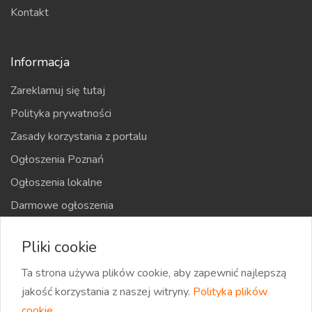
Kontakt
Informacja
Zareklamuj się tutaj
Polityka prywatności
Zasady korzystania z portalu
Ogłoszenia Poznań
Ogłoszenia lokalne
Darmowe ogłoszenia
Kraje
Pliki cookie
Mapa strony
Ta strona używa plików cookie, aby zapewnić najlepszą
jakość korzystania z naszej witryny.
Polityka plików
cookie