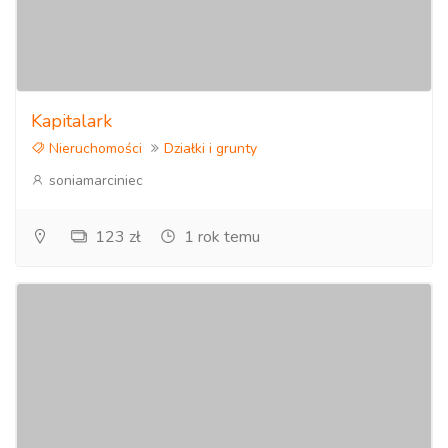
Kapitalark
Nieruchomości
Działki i grunty
soniamarciniec
123 zł
1 rok temu