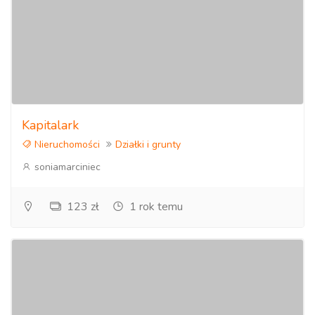
Kapitalark
Nieruchomości
Działki i grunty
soniamarciniec
123 zł
1 rok temu