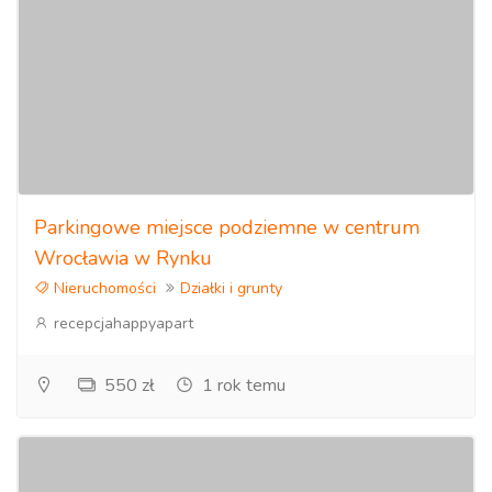
Parkingowe miejsce podziemne w centrum
Wrocławia w Rynku
Nieruchomości
Działki i grunty
recepcjahappyapart
550 zł
1 rok temu