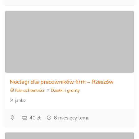
Noclegi dla pracowników firm – Rzeszów
Nieruchomości
Działki i grunty
janko
40 zł
8 miesięcy temu