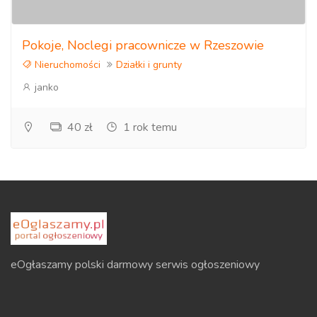
Pokoje, Noclegi pracownicze w Rzeszowie
Nieruchomości
Działki i grunty
janko
40 zł
1 rok temu
eOgłaszamy polski darmowy serwis ogłoszeniowy