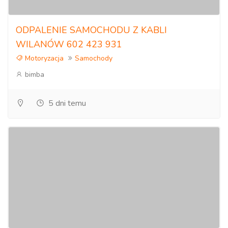
ODPALENIE SAMOCHODU Z KABLI
WILANÓW 602 423 931
Motoryzacja
Samochody
bimba
5 dni temu