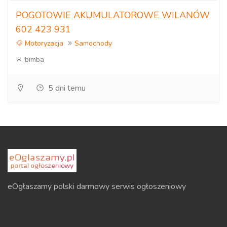
POGOTOWIE AKUMULATOROWE WILANÓW
602 423 931
Motoryzacja
Samochody
bimba
5 dni temu
eOgłaszamy polski darmowy serwis ogłoszeniowy