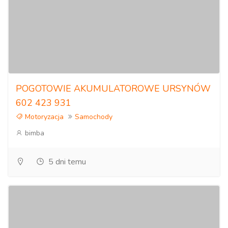
POGOTOWIE AKUMULATOROWE URSYNÓW
602 423 931
Motoryzacja
Samochody
bimba
5 dni temu