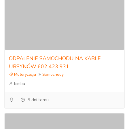
ODPALENIE SAMOCHODU NA KABLE
URSYNÓW 602 423 931
Motoryzacja
Samochody
bimba
5 dni temu