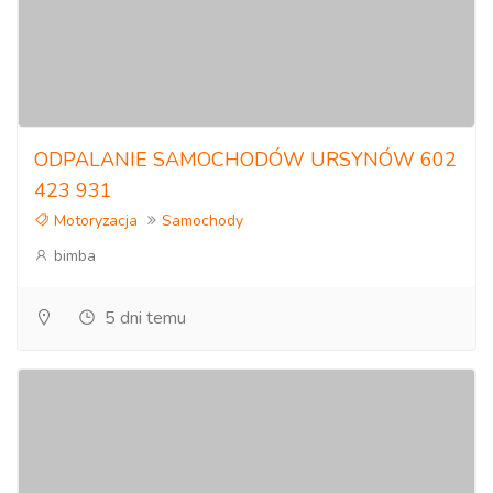
ODPALANIE SAMOCHODÓW URSYNÓW 602
423 931
Motoryzacja
Samochody
bimba
5 dni temu