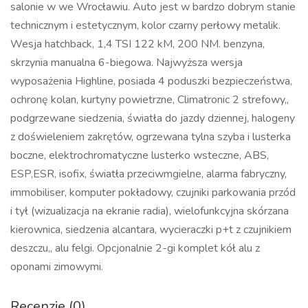
salonie w we Wrocławiu. Auto jest w bardzo dobrym stanie
technicznym i estetycznym, kolor czarny perłowy metalik.
Wesja hatchback, 1,4 TSI 122 kM, 200 NM. benzyna,
skrzynia manualna 6-biegowa. Najwyższa wersja
wyposażenia Highline, posiada 4 poduszki bezpieczeństwa,
ochronę kolan, kurtyny powietrzne, Climatronic 2 strefowy,,
podgrzewane siedzenia, światła do jazdy dziennej, halogeny
z doświeleniem zakrętów, ogrzewana tylna szyba i lusterka
boczne, elektrochromatyczne lusterko wsteczne, ABS,
ESP,ESR, isofix, światła przeciwmgielne, alarma fabryczny,
immobiliser, komputer pokładowy, czujniki parkowania przód
i tył (wizualizacja na ekranie radia), wielofunkcyjna skórzana
kierownica, siedzenia alcantara, wycieraczki p+t z czujnikiem
deszczu,, alu felgi. Opcjonalnie 2-gi komplet kół alu z
oponami zimowymi.
Recenzje (0)