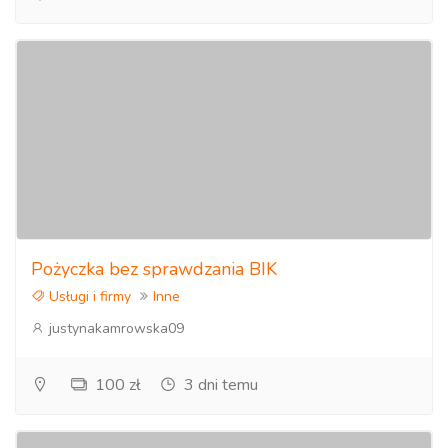
Pożyczka bez sprawdzania BIK
Usługi i firmy
Inne
justynakamrowska09
100 zł
3 dni temu