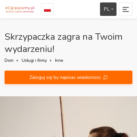
PL
Skrzypaczka zagra na Twoim
wydarzeniu!
Dom
Usługi i firmy
Inne
Zaloguj się by napisac wiadomosc