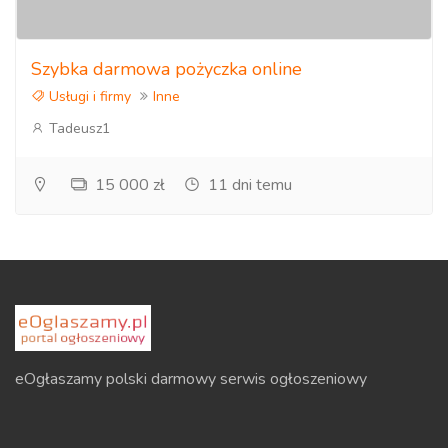
Szybka darmowa pożyczka online
Usługi i firmy
Inne
Tadeusz1
15 000 zł
11 dni temu
eOgłaszamy polski darmowy serwis ogłoszeniowy