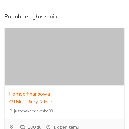
Podobne ogłoszenia
Pomoc finansowa
Usługi i firmy
Inne
justynakamrowska09
100 zł
1 dzień temu