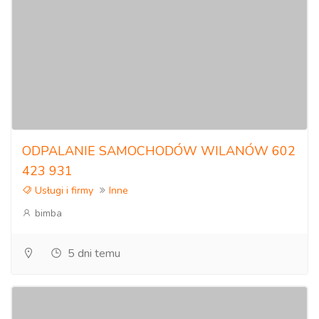
ODPALANIE SAMOCHODÓW WILANÓW 602
423 931
Usługi i firmy
Inne
bimba
5 dni temu