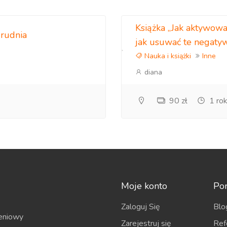
Książka „Jak aktywowa
grudnia
jak usuwać te negaty
Nauka i książki
Inne
diana
90 zł
1 ro
Moje konto
Po
Zaloguj Się
Blo
eniowy
Zarejestruj się
Ref