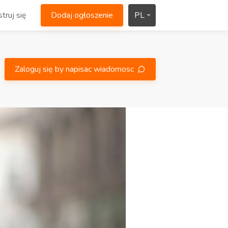
truj się
Dodaj ogłoszenie
PL
Zaloguj się by napisac wiadomosc