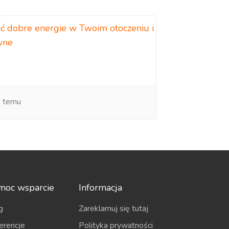
ć dobre energie w Twoim otoczeniu i
wne
k temu
moc wsparcie
Informacja
g
Zareklamuj się tutaj
erencje
Polityka prywatności