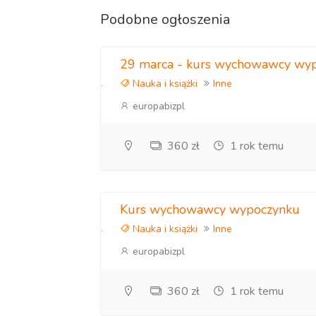
Kontakt mail : europabiz.pl(at)gmail.com lub 
Podobne ogłoszenia
29 marca - kurs wychowawcy wy
Nauka i książki
Inne
europabizpl
360 zł
1 rok temu
Kurs wychowawcy wypoczynku
Nauka i książki
Inne
europabizpl
360 zł
1 rok temu