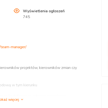
Wyświetlenia ogłoszeń
745
n/team-manager/
ierowników projektów, kierowników zmian czy
wodową w tym kierunku
ają wykształcenia w zakresie zarządzania
okaż więcej
ie zespołem