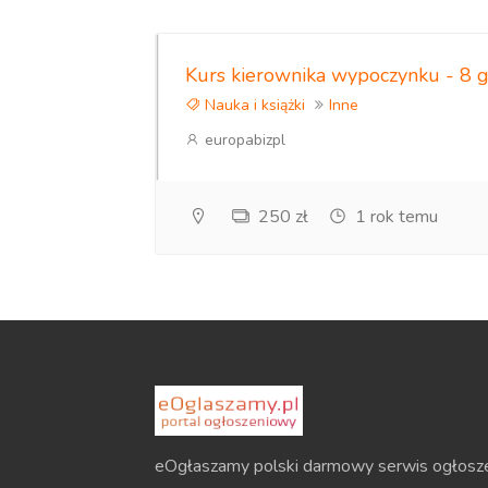
Kurs kierownika wypoczynku - 8 
Nauka i książki
Inne
europabizpl
250 zł
1 rok temu
eOgłaszamy polski darmowy serwis ogłosz