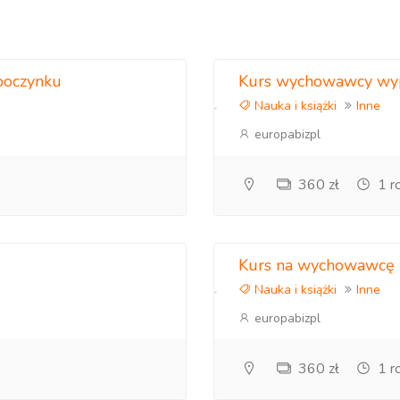
telefoniczny
poczynku
Kurs wychowawcy wy
Nauka i książki
Inne
europabizpl
360 zł
1 r
Kurs na wychowawcę
Nauka i książki
Inne
europabizpl
360 zł
1 r