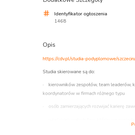
Identyfikator ogłoszenia
1468
Opis
https://cdv.pl/studia-podyplomowe/szczeci
Studia skierowane są do:
·
kierowników zespołów, team leaderów, k
koordynatorów w firmach różnego typu
·
osób zamierzających rozwijać karierę za
·
właścicieli małych firm, którzy nie posiad
P
·
wszystkich, których interesuje zarządzan