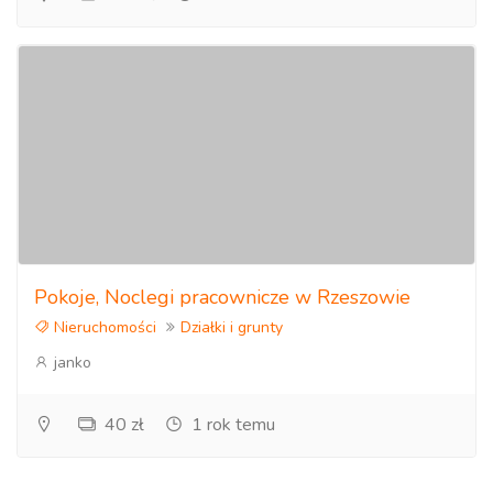
Pokoje, Noclegi pracownicze w Rzeszowie
Nieruchomości
Działki i grunty
janko
40 zł
1 rok temu