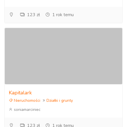
123 zł
1 rok temu
Kapitalark
Nieruchomości
Działki i grunty
soniamarciniec
123 zł
1 rok temu