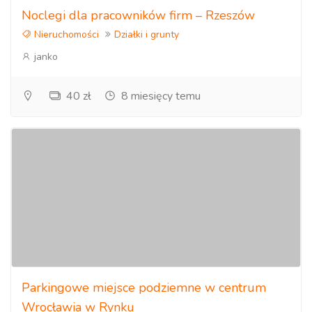
Noclegi dla pracowników firm – Rzeszów
Nieruchomości
Działki i grunty
janko
40 zł
8 miesięcy temu
Parkingowe miejsce podziemne w centrum
Wrocławia w Rynku