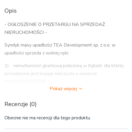
Opis
- OGŁOSZENIE O PRZETARGU NA SPRZEDAŻ
NIERUCHOMOŚCI -
Syndyk masy upadłości TEA Development sp. z o.o. w
upadłości sprzeda z wolnej ręki:
1) nieruchomość gruntową położoną w Kątach, dla której
prowadzona jest księga wieczysta o numerze
WA1I/00037670/5
Pokaż więcej
2) udział 2/11 w prawie własności nieruchomości
gruntowej położonej w Kątach, dla której prowadzona jest
Recenzje (0)
księga wieczysta o numerze WA1I/00024667/7
Obecnie nie ma recenzji dla tego produktu.
Cena wywoławcza wynosi 2.745.526,74 zł netto.