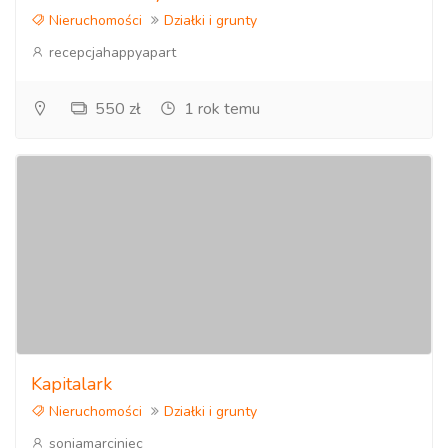
Nieruchomości
Działki i grunty
recepcjahappyapart
550 zł
1 rok temu
Kapitalark
Nieruchomości
Działki i grunty
soniamarciniec