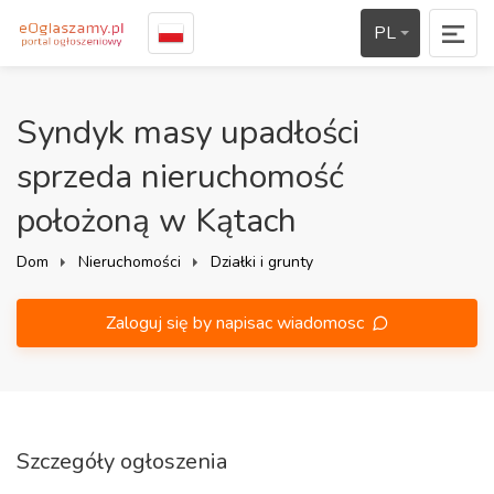
PL
Syndyk masy upadłości
sprzeda nieruchomość
położoną w Kątach
Dom
Nieruchomości
Działki i grunty
Zaloguj się by napisac wiadomosc
Szczegóły ogłoszenia