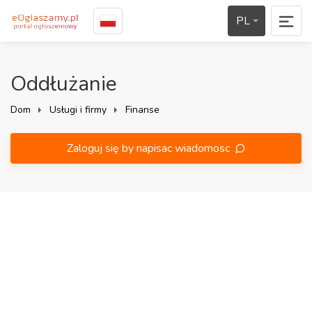
PL
Oddłużanie
Dom
Usługi i firmy
Finanse
Zaloguj się by napisac wiadomosc