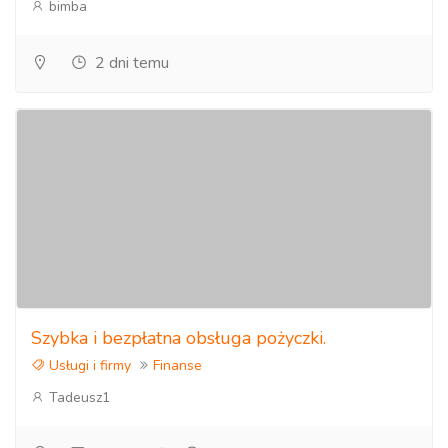
bimba
2 dni temu
Szybka i bezpłatna obsługa pożyczki.
Usługi i firmy
Finanse
Tadeusz1