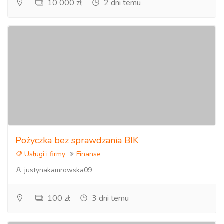
10 000 zł
2 dni temu
Pożyczka bez sprawdzania BIK
Usługi i firmy
Finanse
justynakamrowska09
100 zł
3 dni temu