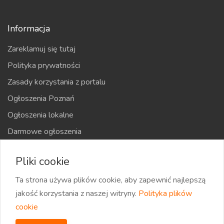
Informacja
Zareklamuj się tutaj
Polityka prywatności
Zasady korzystania z portalu
Ogłoszenia Poznań
Ogłoszenia lokalne
Darmowe ogłoszenia
Kraje
Pliki cookie
Mapa strony
Ta strona używa plików cookie, aby zapewnić najlepszą
jakość korzystania z naszej witryny.
Polityka plików
cookie
2026 eOglaszamy | Wszystkie prawa zastrzeżone