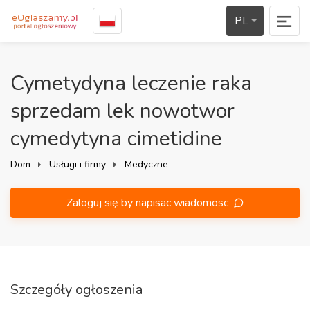
PL
Cymetydyna leczenie raka
sprzedam lek nowotwor
cymedytyna cimetidine
Dom
Usługi i firmy
Medyczne
Zaloguj się by napisac wiadomosc
Szczegóły ogłoszenia