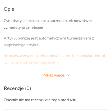
Opis
Cymetydyna leczenie raka sprzedam lek nowotwor
cymedytyna cimetidine
Artykuł poniżej jest automatycznym tłumaczeniem z
angielskiego artykułu
https://www.wise-geek.com/what-are-the-possibilities-of-
using-cimetidine-for-cancer.htm
Artykuł opiera się na obszerniejszej pracy
Pokaż więcej
"Cimetidine For Cancer Treatment"
Recenzje (0)
https://www.lifeextension.com/magazine/2002/7/cover_cimeti
Obecnie nie ma recenzji dla tego produktu.
Tu badanie naukowe opublikowane w styczniu 2022: