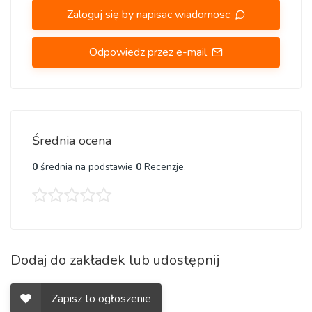
Zaloguj się by napisac wiadomosc
rozprzestrzenianie się raka, szczególnie w niektórych
[b]nowotworach żołądka[/b] i w połączeniu z dodatkowym
Odpowiedz przez e-mail
leczeniem. Wyniki tych badań sugerują jednak, że potrzebne
są dalsze badania od 2011 r. Mimo to wielu pacjentów z
rakiem zwraca się do cymetydyny w leczeniu raka jako
leczenia dodatkowego, ponieważ jest niedrogi, łatwy do
uzyskania i stosunkowo bezpieczny w stosowaniu przez
Średnia ocena
długi czas.
0
średnia na podstawie
0
Recenzje.
Korzyści z cymetydyny dla ofiar raka zostały po raz pierwszy
postulowane w 1979 r., Dwa lata po tym, jak cymetydyna
została po raz pierwszy zatwierdzona przez Amerykańską
Agencję ds. Żywności i Leków i trzy lata po jej pojawieniu
się w Wielkiej Brytanii. Naukowcy po raz pierwszy
Dodaj do zakładek lub udostępnij
zainteresowali się badaniem zastosowania cymetydyny w
raku po tym, jak pacjenci z rakiem, którzy przyjmowali lek na
Zapisz to ogłoszenie
problemy żołądkowe, doświadczyli poprawy swoich