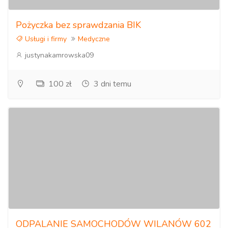
badania potwierdziły wstępne ustalenia, a nowe badania
wykazały, że cymetydyna jest skuteczna przeciwko [b]innym
Pożyczka bez sprawdzania BIK
typom nowotworów[/b].
Usługi i firmy
Medyczne
Jako leczenie raka, cymetydyna nie została zatwierdzona
justynakamrowska09
przez Amerykańską Agencję ds. Żywności i Leków od 2011
r., Ale często jest uważana za bezpieczną, niedrogą,
100 zł
3 dni temu
alternatywną terapię, którą można stosować w połączeniu z
tradycyjnymi lekami chemioterapeutycznymi i chirurgią.
Działania niepożądane są łagodne i zwykle dobrze
tolerowane. Chociaż lek nie jest zalecany do długotrwałego
stosowania, niektórzy lekarze twierdzą, że można go
bezpiecznie stosować przez cały czas leczenia raka.
Podobnie jak w przypadku każdego leku, cymetydyny nie
należy przyjmować do celów innych niż zgodne z
przeznaczeniem, chyba że za zgodą wykwalifikowanego
lekarza."
ODPALANIE SAMOCHODÓW WILANÓW 602