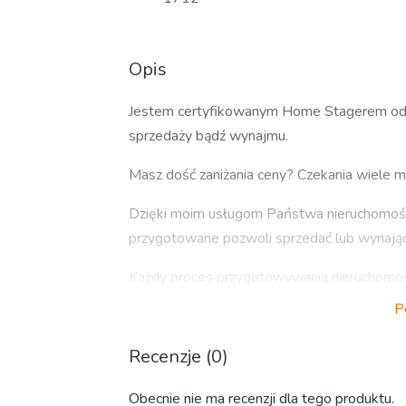
Opis
Jestem certyfikowanym Home Stagerem od k
sprzedaży bądź wynajmu.
Masz dość zaniżania ceny? Czekania wiele mie
Dzięki moim usługom Państwa nieruchomość
przygotowane pozwoli sprzedać lub wynająć 
Każdy proces przygotowywania nieruchomośc
orientacyjnego profilu kupującego.
P
Wydobywam ukryty potencjał z każdej nier
Recenzje (0)
Jeśli nie masz czasu zajmę się również spr
Obecnie nie ma recenzji dla tego produktu.