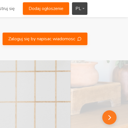
truj się
Dodaj ogłoszenie
PL
Zaloguj się by napisac wiadomosc