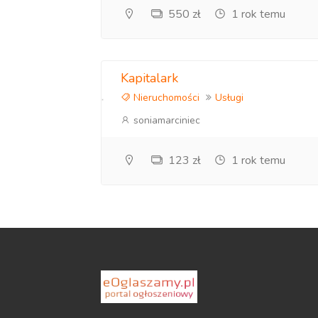
550 zł
1 rok temu
Kapitalark
Nieruchomości
Usługi
soniamarciniec
123 zł
1 rok temu