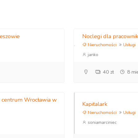
zeszowie
Noclegi dla pracowni
Nieruchomości
Usługi
janko
40 zł
8 mi
 centrum Wrocławia w
Kapitalark
Nieruchomości
Usługi
soniamarciniec