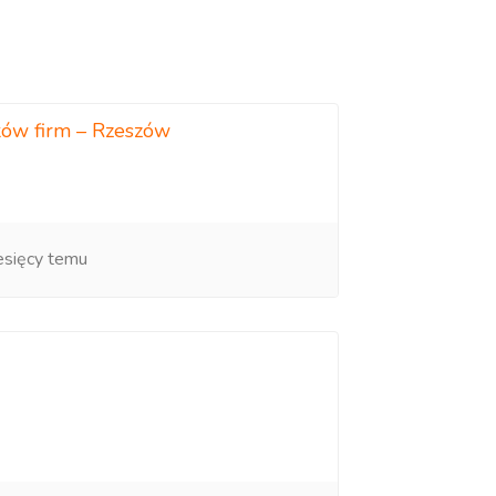
ków firm – Rzeszów
esięcy temu