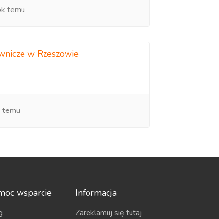
ok temu
ownicze w Rzeszowie
k temu
moc wsparcie
Informacja
g
Zareklamuj się tutaj