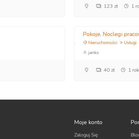
123 zł
1 r
Pokoje, Noclegi prac
Nieruchomości
Usługi
janko
40 zł
1 ro
Moje konto
Po
Zaloguj Się
Blo