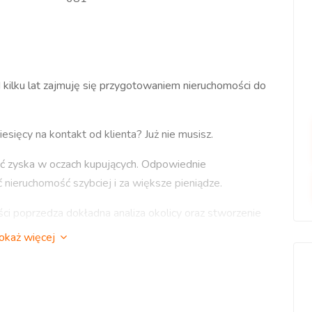
ilku lat zajmuję się przygotowaniem nieruchomości do
sięcy na kontakt od klienta? Już nie musisz.
 zyska w oczach kupujących. Odpowiednie
nieruchomość szybciej i za większe pieniądze.
i poprzedza dokładna analiza okolicy oraz stworzenie
okaż więcej
uchomości.
zedażą oraz oprowadzaniem potencjalnych nabywców.