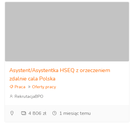
Asystent/Asystentka HSEQ z orzeczeniem
zdalnie cala Polska
Praca
Oferty pracy
RekrutacjaBPO
4 806 zł
1 miesiąc temu