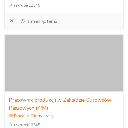
rekruter12345
1 miesiąc temu
Pracownik produkcji w Zakładzie Surowców
Paszowych (K/M)
Praca
Oferty pracy
rekruter12345