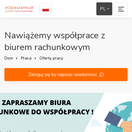
PL
Nawiążemy współprace z
biurem rachunkowym
Dom
Praca
Oferty pracy
Zaloguj się by napisac wiadomosc