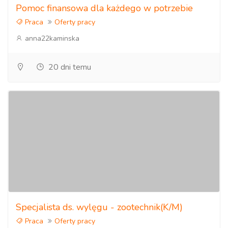
Pomoc finansowa dla każdego w potrzebie
Praca
Oferty pracy
anna22kaminska
20 dni temu
Specjalista ds. wylęgu - zootechnik(K/M)
Praca
Oferty pracy