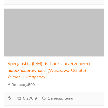
Specjalistka (K/M) ds. Kadr z orzeczeniem o
niepełnosprawności (Warszawa-Ochota)
Praca
Oferty pracy
RekrutacjaBPO
5 200 zł
1 miesiąc temu