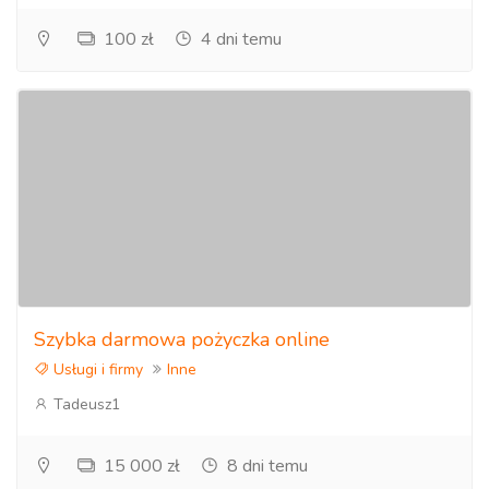
100 zł
4 dni temu
Szybka darmowa pożyczka online
Usługi i firmy
Inne
Tadeusz1
15 000 zł
8 dni temu