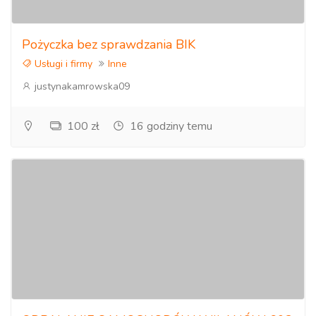
Pożyczka bez sprawdzania BIK
Usługi i firmy
Inne
justynakamrowska09
100 zł
16 godziny temu