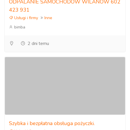
ODPALANIE SAMOCHODÓW WILANÓW 602
423 931
Usługi i firmy
Inne
bimba
2 dni temu
Szybka i bezpłatna obsługa pożyczki.