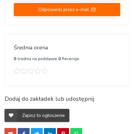
Auto złom Kraków
Tarnów Nowy Sącz Oświęcim
Odpowiedz przez e-mail
Chrzanów Olkusz Nowy Targ Bochnia Gorlice Zakopane
Skawina Wieliczka Andrychów Trzebinia Kęty Wadowice
Myślenice Libiąż Brzesko Limanowa Niepołomice Rabka-
Zdrój Dąbrowa Tarnowska Miechów Brzeszcze Krynica-
Zdrój Bukowno Krzeszowice Sucha Beskidzka Stary Sącz
Średnia ocena
Chełmek Wolbrom Mszana Dolna Sułkowice Tuchów
Dobczyce Grybów Proszowice Maków Podhalański
0
średnia na podstawie
0
Recenzje.
Piwniczna-Zdrój Szczawnica Jordanów Muszyna Biecz
Kalwaria Zebrzydowska Słomniki Żabno Szczucin Skała
Auto złom
Baborów Biała Brzeg Byczyna
Opole
Dobrodzień Głogówek Głubczyce Głuchołazy Gogolin
Dodaj do zakładek lub udostępnij
Gorzów Śląski Grodków Kędzierzyn-Koźle Kietrz Kluczbork
Kolonowskie Korfantów Krapkowice Leśnica Lewin Brzeski
Zapisz to ogłoszenie
Namysłów Niemodlin Nysa Olesno Otmuchów Ozimek
Paczków Praszka Prószków Prudnik Strzelce Opolskie