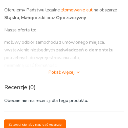
Oferujemy Państwu legalne
złomowanie aut
na obszarze
Śląska
,
Małopolski
oraz
Opolszczyzny
Nasza oferta to:
możliwy odbiór samochodu z umówionego miejsca,
wystawienie niezbędnych
zaświadczeń o demontażu
potrzebnych do wyrejestrowania auta,
minimalną ilość formalności,
Pokaż więcej
płatność gotówką do ręki po podpisaniu umowy.
Auto złom i kasacja aut - STACJA DEMONTAŻU
Recenzje (0)
POJAZDÓW
Obecnie nie ma recenzji dla tego produktu.
Zapraszamy do kontaktu :
https://www.zezlomuj.auto.pl/
Tel. 570 607 278
Zaloguj się, aby napisać recenzję