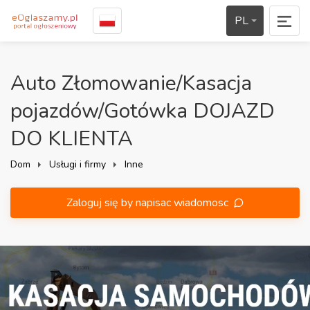
PL
Auto Złomowanie/Kasacja
pojazdów/Gotówka DOJAZD
DO KLIENTA
Dom
Usługi i firmy
Inne
Zaloguj się by napisac wiadomosc