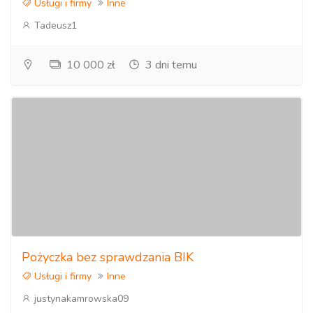
Usługi i firmy
Inne
Tadeusz1
10 000 zł
3 dni temu
Pożyczka bez sprawdzania BIK
Usługi i firmy
Inne
justynakamrowska09