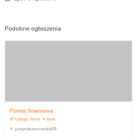
Podobne ogłoszenia
Pomoc finansowa
Usługi i firmy
Inne
justynakamrowska09