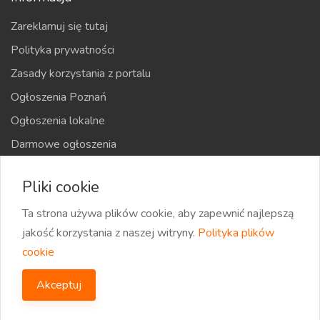
Zareklamuj się tutaj
Polityka prywatności
Zasady korzystania z portalu
Ogłoszenia Poznań
Ogłoszenia lokalne
Darmowe ogłoszenia
Kraje
Pliki cookie
Mapa strony
Ta strona używa plików cookie, aby zapewnić najlepszą
jakość korzystania z naszej witryny.
Polityka plików
cookie
2026 eOglaszamy | Wszystkie prawa zastrzeżone
Akceptuj