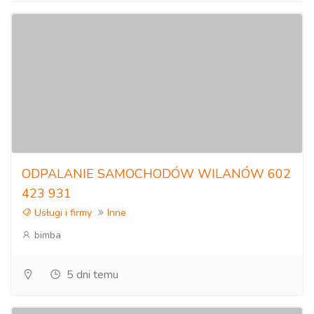
ODPALANIE SAMOCHODÓW WILANÓW 602
423 931
Usługi i firmy
Inne
bimba
5 dni temu