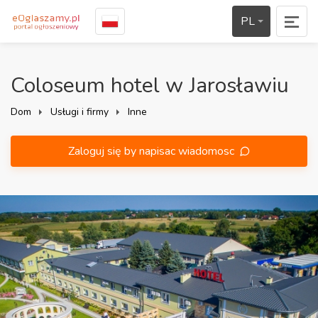
PL
Coloseum hotel w Jarosławiu
Dom
Usługi i firmy
Inne
Zaloguj się by napisac wiadomosc