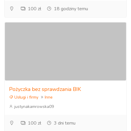
100 zł
18 godziny temu
Pożyczka bez sprawdzania BIK
Usługi i firmy
Inne
justynakamrowska09
100 zł
3 dni temu