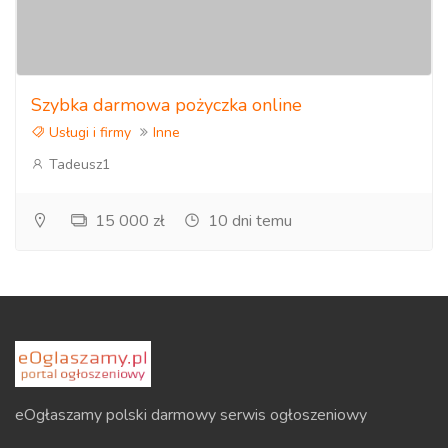
Szybka darmowa pożyczka online
Usługi i firmy
Inne
Tadeusz1
15 000 zł
10 dni temu
eOgłaszamy polski darmowy serwis ogłoszeniowy