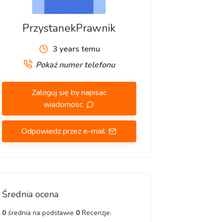
PrzystanekPrawnik
3 years temu
Pokaż numer telefonu
Zaloguj się by napisac
wiadomosc
Odpowiedz przez e-mail
Średnia ocena
0
średnia na podstawie
0
Recenzje.