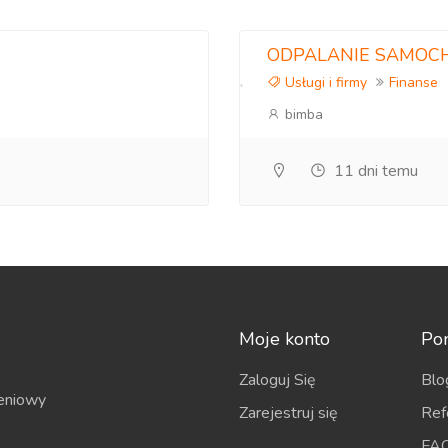
ODPALANIE SAMOC
Usługi i firmy
Finanse
bimba
11 dni temu
Moje konto
Po
Zaloguj Się
Blo
eniowy
Zarejestruj się
Ref
FA