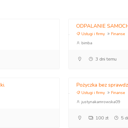
ODPALANIE SAMOC
Usługi i firmy
Finanse
bimba
3 dni temu
ki.
Pożyczka bez sprawdz
Usługi i firmy
Finanse
justynakamrowska09
100 zł
5 d