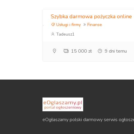
Szybka darmowa pożyczka online
Usługi i firmy
Finanse
Tadeusz1
15 000 zł
9 dni temu
eOgłaszamy polski darmowy serwis ogłosz