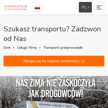
PL
Szukasz transportu? Zadzwon
od Nas
Dom
Usługi i firmy
Transport/ przeprowadzki
Zaloguj się by napisac wiadomosc