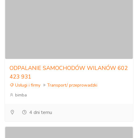
ODPALANIE SAMOCHODÓW WILANÓW 602
423 931
Usługi i firmy
Transport/ przeprowadzki
bimba
4 dni temu