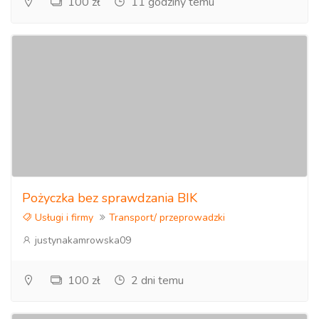
100 zł
11 godziny temu
Pożyczka bez sprawdzania BIK
Usługi i firmy
Transport/ przeprowadzki
justynakamrowska09
100 zł
2 dni temu