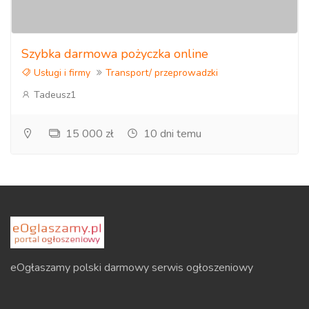
Szybka darmowa pożyczka online
Usługi i firmy
Transport/ przeprowadzki
Tadeusz1
15 000 zł
10 dni temu
eOgłaszamy polski darmowy serwis ogłoszeniowy