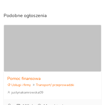
Podobne ogłoszenia
Pomoc finansowa
Usługi i firmy
Transport/ przeprowadzki
justynakamrowska09