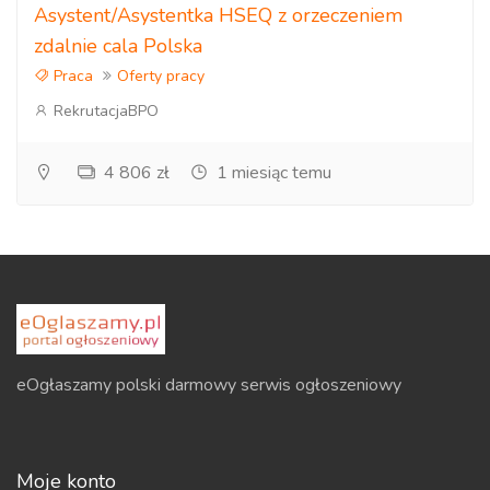
Asystent/Asystentka HSEQ z orzeczeniem
zdalnie cala Polska
Praca
Oferty pracy
RekrutacjaBPO
4 806 zł
1 miesiąc temu
eOgłaszamy polski darmowy serwis ogłoszeniowy
Moje konto