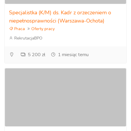
Specjalistka (K/M) ds. Kadr z orzeczeniem o
niepełnosprawności (Warszawa-Ochota)
Praca
Oferty pracy
RekrutacjaBPO
5 200 zł
1 miesiąc temu