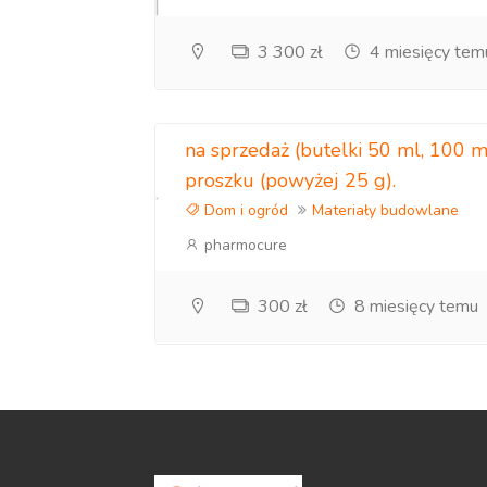
3 300 zł
4 miesięcy tem
na sprzedaż (butelki 50 ml, 100 m
proszku (powyżej 25 g).
Dom i ogród
Materiały budowlane
pharmocure
300 zł
8 miesięcy temu