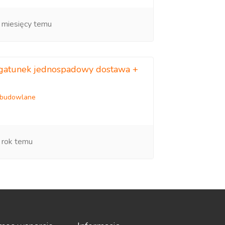
 miesięcy temu
I gatunek jednospadowy dostawa +
 budowlane
 rok temu