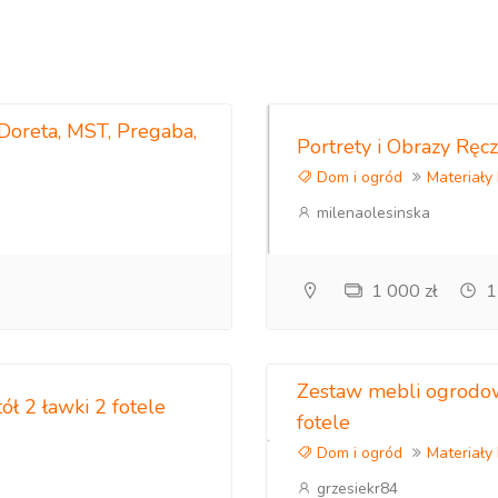
 Doreta, MST, Pregaba,
Portrety i Obrazy Rę
Dom i ogród
Materiały
milenaolesinska
1 000 zł
1
Zestaw mebli ogrodow
ł 2 ławki 2 fotele
fotele
Dom i ogród
Materiały
grzesiekr84