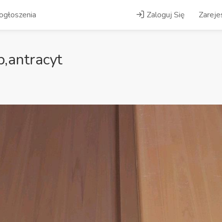
ogłoszenia
Zaloguj Się
Zarejes
b,antracyt