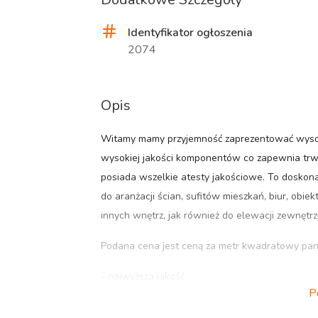
Identyfikator ogłoszenia
2074
Opis
Witamy mamy przyjemność zaprezentować wysokie
wysokiej jakości komponentów co zapewnia trwa
posiada wszelkie atesty jakościowe. To doskona
do aranżacji ścian, sufitów mieszkań, biur, obie
innych wnętrz, jak również do elewacji zewnętr
Podana cena jest ceną za metr kwadratowy panel
- najwyższa jakość
P
- odporność na warunki atmosferyczne