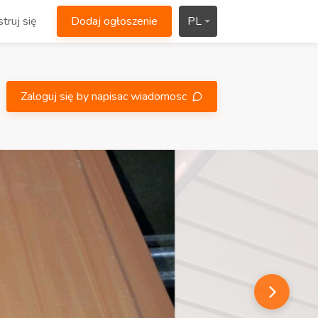
truj się
Dodaj ogłoszenie
PL
Zaloguj się by napisac wiadomosc