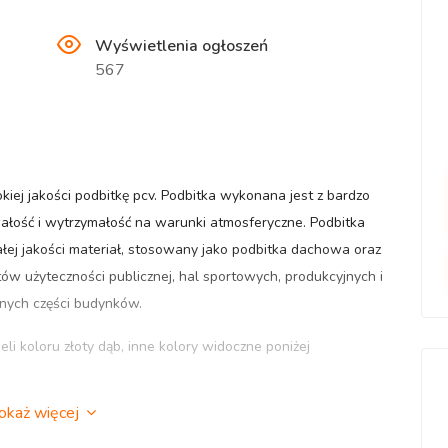
Wyświetlenia ogłoszeń
567
j jakości podbitkę pcv. Podbitka wykonana jest z bardzo
łość i wytrzymałość na warunki atmosferyczne. Podbitka
łej jakości materiał, stosowany jako podbitka dachowa oraz
któw użyteczności publicznej, hal sportowych, produkcyjnych i
znych części budynków.
i koloru złoty dąb, inne kolory widoczne poniżej
okaż więcej