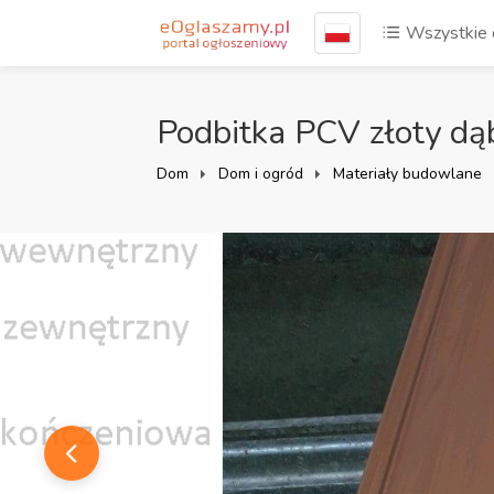
Wszystkie 
Podbitka PCV złoty dą
Dom
Dom i ogród
Materiały budowlane