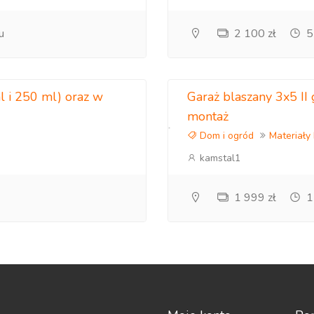
u
2 100 zł
5
l i 250 ml) oraz w
Garaż blaszany 3x5 I
montaż
Dom i ogród
Materiały
kamstal1
1 999 zł
1