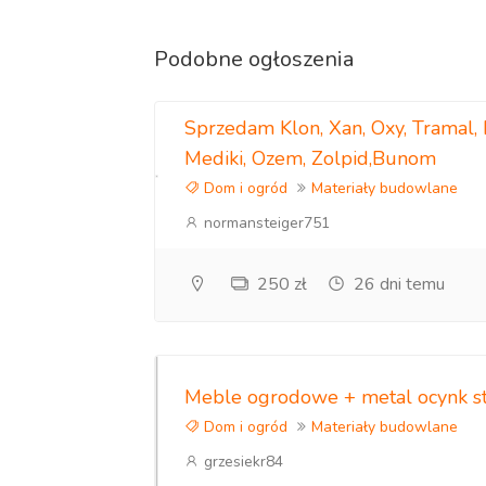
Podobne ogłoszenia
Sprzedam Klon, Xan, Oxy, Tramal,
Mediki, Ozem, Zolpid,Bunom
Dom i ogród
Materiały budowlane
normansteiger751
250 zł
26 dni temu
Meble ogrodowe + metal ocynk stó
Dom i ogród
Materiały budowlane
grzesiekr84