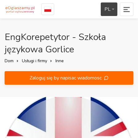
PL
EngKorepetytor - Szkoła
językowa Gorlice
Dom
Usługi i firmy
Inne
Zaloguj się by napisac wiadomosc