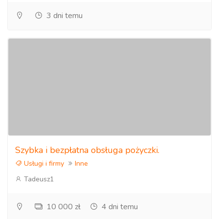
3 dni temu
Szybka i bezpłatna obsługa pożyczki.
Usługi i firmy
Inne
Tadeusz1
10 000 zł
4 dni temu