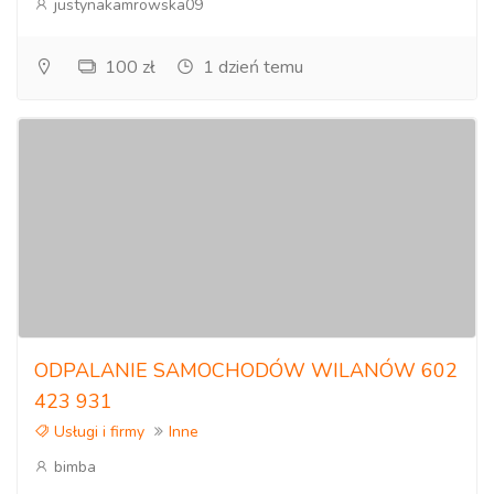
justynakamrowska09
100 zł
1 dzień temu
ODPALANIE SAMOCHODÓW WILANÓW 602
423 931
Usługi i firmy
Inne
bimba