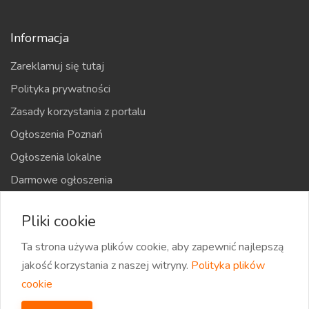
Informacja
Zareklamuj się tutaj
Polityka prywatności
Zasady korzystania z portalu
Ogłoszenia Poznań
Ogłoszenia lokalne
Darmowe ogłoszenia
Kraje
Pliki cookie
Mapa strony
Ta strona używa plików cookie, aby zapewnić najlepszą
jakość korzystania z naszej witryny.
Polityka plików
cookie
2026 eOglaszamy | Wszystkie prawa zastrzeżone