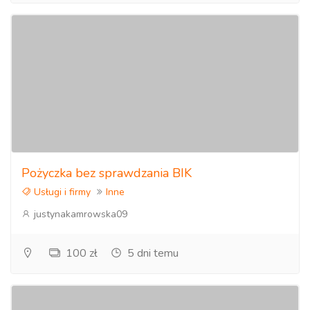
Pożyczka bez sprawdzania BIK
Usługi i firmy
Inne
justynakamrowska09
100 zł
5 dni temu