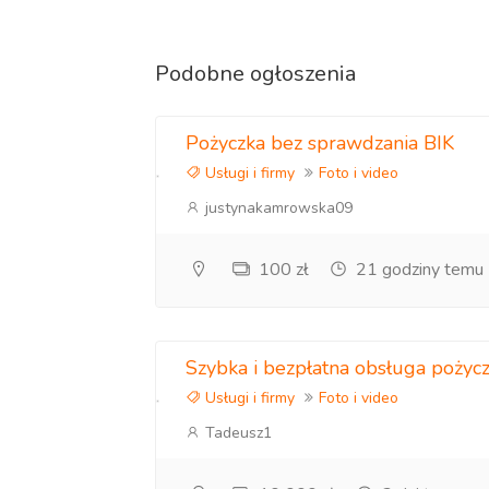
Jeśli powyżej nie ma usługi która Cię intere
wykonać Twój indywidualny projekt z zasto
Podobne ogłoszenia
usługi.
Pożyczka bez sprawdzania BIK
• Posiadam niezbędne uprawnienia (świade
Usługi i firmy
Foto i video
Cywilnego oraz ubezpieczenie komercyjne (
justynakamrowska09
Odwiedź mój Instagram oraz Facebook i zoba
100 zł
21 godziny temu
www.instagram.com/skyview_poland/
www.facebook.com/skyviewpolska
Pokaż się z innej perspektywy i wyróżnij na t
Szybka i bezpłatna obsługa pożycz
Usługi i firmy
Foto i video
Każde zlecenie jest wyceniane indywidualnie
Tadeusz1
szczegóły realizacji.
Zapraszam do kontaktu.