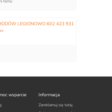
ni temu
HODÓW LEGIONOWO 602 423 931
deo
moc wsparcie
Informacja
g
Zareklamuj się tutaj