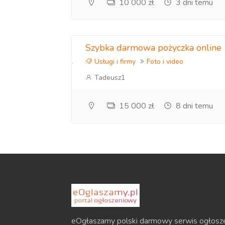
10 000 zł
3 dni temu
Szybka darmowa pożyczka online
Usługi i firmy
Foto i video
Tadeusz1
15 000 zł
8 dni temu
eOgłaszamy polski darmowy serwis ogłosz