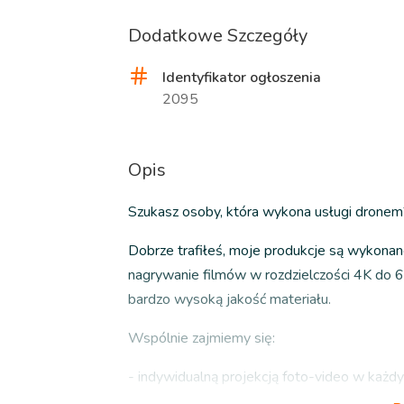
Dodatkowe Szczegóły
Identyfikator ogłoszenia
2095
Opis
Szukasz osoby, która wykona usługi dronem
Dobrze trafiłeś, moje produkcje są wykonane
nagrywanie filmów w rozdzielczości 4K do 60
bardzo wysoką jakość materiału.
Wspólnie zajmiemy się:
- indywidualną projekcją foto-video w każd