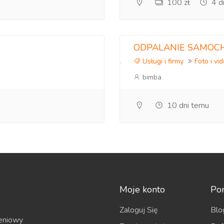
100 zł
4 d
ODPALANIE SAMOC
Usługi i firmy
Foto i vi
bimba
10 dni temu
Moje konto
Po
Zaloguj Się
Blo
eniowy