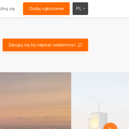
truj się
Dodaj ogłoszenie
PL
Zaloguj się by napisac wiadomosc