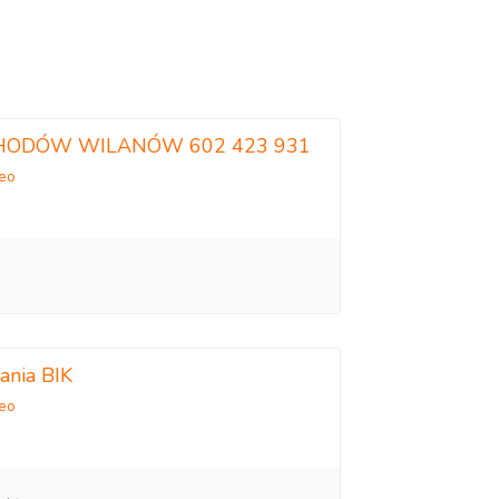
HODÓW WILANÓW 602 423 931
deo
ania BIK
deo