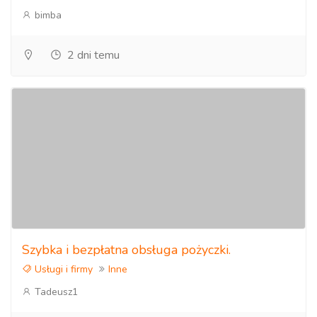
bimba
2 dni temu
Szybka i bezpłatna obsługa pożyczki.
Usługi i firmy
Inne
Tadeusz1