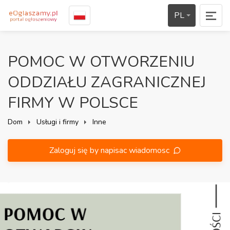
PL
POMOC W OTWORZENIU
ODDZIAŁU ZAGRANICZNEJ
FIRMY W POLSCE
Dom
Usługi i firmy
Inne
Zaloguj się by napisac wiadomosc