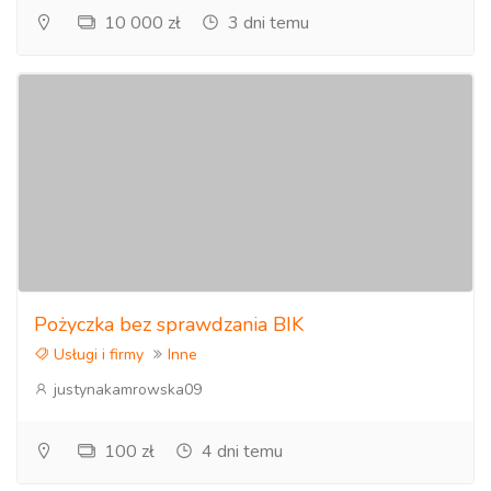
10 000 zł
3 dni temu
Pożyczka bez sprawdzania BIK
Usługi i firmy
Inne
justynakamrowska09
100 zł
4 dni temu