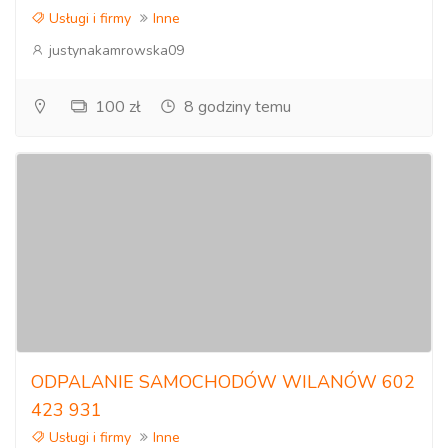
Usługi i firmy
Inne
justynakamrowska09
100 zł
8 godziny temu
ODPALANIE SAMOCHODÓW WILANÓW 602
423 931
Usługi i firmy
Inne