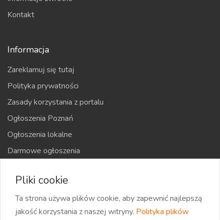
Kontakt
Informacja
Zareklamuj się tutaj
Polityka prywatności
Zasady korzystania z portalu
Ogłoszenia Poznań
Ogłoszenia lokalne
Darmowe ogłoszenia
Kraje
Pliki cookie
Mapa strony
Ta strona używa plików cookie, aby zapewnić najlepszą
jakość korzystania z naszej witryny.
Polityka plików