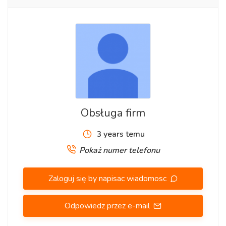
teraz.
Telefonkomórkowy 736 841 844
Telefonstacjonarny: 12 376 72 41, 22 3781227
Obsługa firm
3 years temu
Pokaż numer telefonu
Zaloguj się by napisac wiadomosc
Odpowiedz przez e-mail