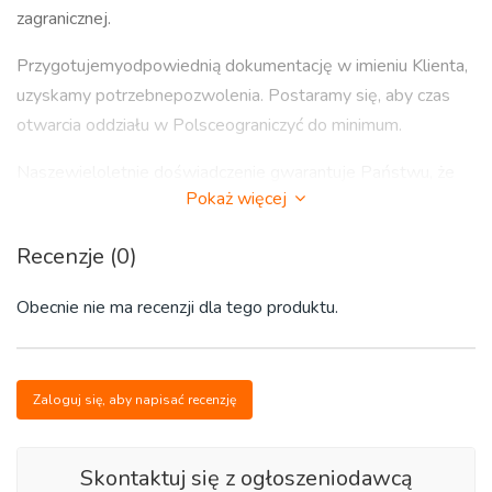
zagranicznej.
Przygotujemyodpowiednią dokumentację w imieniu Klienta,
uzyskamy potrzebnepozwolenia. Postaramy się, aby czas
otwarcia oddziału w Polsceograniczyć do minimum.
Naszewieloletnie doświadczenie gwarantuje Państwu, że
Pokaż więcej
cały proceszostanie przeprowadzony zgodnie z
obowiązującymi przepisami prawa.
Recenzje (0)
POMOC W OTWORZENIU ODDZIAŁU ZAGRANICZNEJ
Obecnie nie ma recenzji dla tego produktu.
FIRMY W POLSCE – SOLIDNEWSPARCIE
SPECJALISTÓW!
Zapraszamydo kontaktu z naszym biurem, przedstawimy
Zaloguj się, aby napisać recenzję
szczegóły oferty.
Zadzwoń,wyślij sms, skontaktuj się przez WhatsAppa już
Skontaktuj się z ogłoszeniodawcą