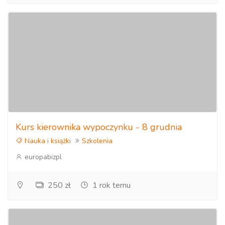
Kurs kierownika wypoczynku - 8 grudnia
Nauka i książki
Szkolenia
europabizpl
250 zł
1 rok temu