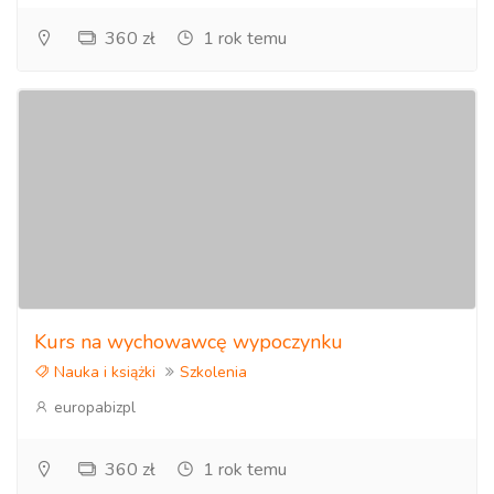
360 zł
1 rok temu
Kurs na wychowawcę wypoczynku
Nauka i książki
Szkolenia
europabizpl
360 zł
1 rok temu