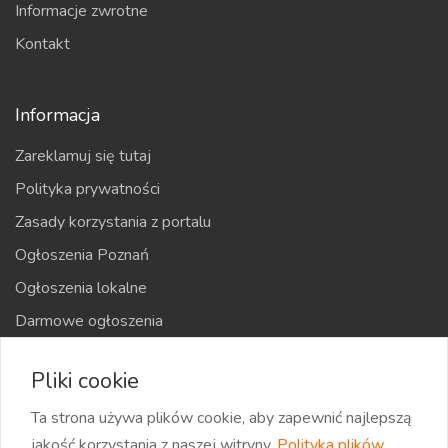
Informacje zwrotne
Kontakt
Informacja
Zareklamuj się tutaj
Polityka prywatności
Zasady korzystania z portalu
Ogłoszenia Poznań
Ogłoszenia lokalne
Darmowe ogłoszenia
Kraje
Pliki cookie
Mapa strony
Ta strona używa plików cookie, aby zapewnić najlepszą
jakość korzystania z naszej witryny.
Polityka plików