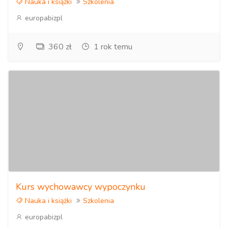
Nauka i książki
Szkolenia
europabizpl
360 zł
1 rok temu
Kurs wychowawcy wypoczynku
Nauka i książki
Szkolenia
europabizpl