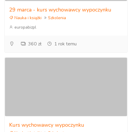
29 marca - kurs wychowawcy wypoczynku
Nauka i książki
Szkolenia
europabizpl
360 zł
1 rok temu
Kurs wychowawcy wypoczynku