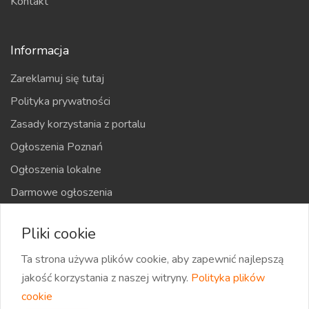
Kontakt
Informacja
Zareklamuj się tutaj
Polityka prywatności
Zasady korzystania z portalu
Ogłoszenia Poznań
Ogłoszenia lokalne
Darmowe ogłoszenia
Kraje
Pliki cookie
Mapa strony
Ta strona używa plików cookie, aby zapewnić najlepszą
jakość korzystania z naszej witryny.
Polityka plików
cookie