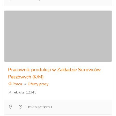
Pracownik produkcji w Zakładzie Surowców
Paszowych (K/M)
Praca
Oferty pracy
rekruter12345
1 miesiąc temu