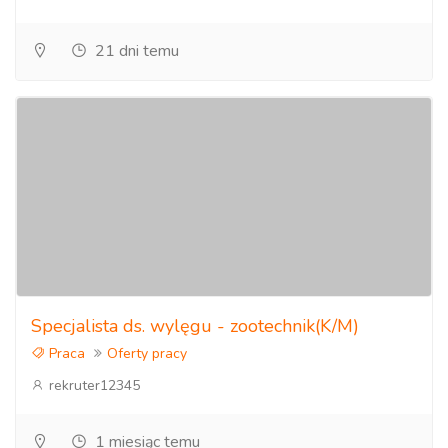
21 dni temu
Specjalista ds. wylęgu - zootechnik(K/M)
Praca
Oferty pracy
rekruter12345
1 miesiąc temu