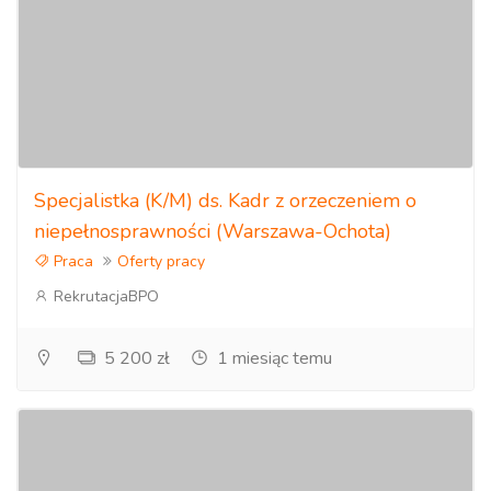
Specjalistka (K/M) ds. Kadr z orzeczeniem o
niepełnosprawności (Warszawa-Ochota)
Praca
Oferty pracy
RekrutacjaBPO
5 200 zł
1 miesiąc temu