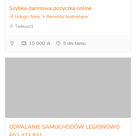
Szybka darmowa pożyczka online
Usługi i firmy
Remonty/ budowlane
Tadeusz1
15 000 zł
9 dni temu
ODPALANIE SAMOCHODÓW LEGIONOWO
602 423 931