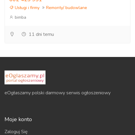
Usługi i firmy
Remonty/ budowlane
bimba
11 dni temu
eOgłaszamy polski darmowy serwis ogłoszeniowy
Moje konto
Zaloguj Się