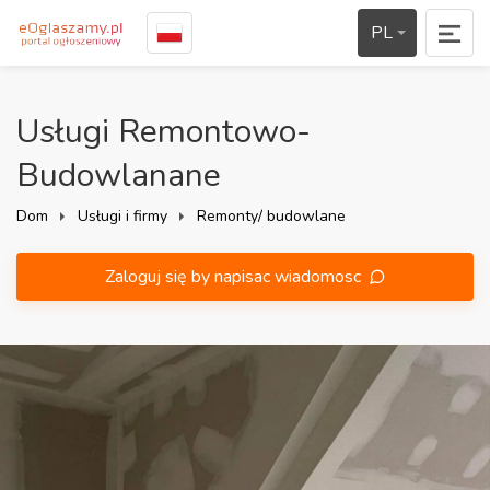
PL
Usługi Remontowo-
Budowlanane
Dom
Usługi i firmy
Remonty/ budowlane
Zaloguj się by napisac wiadomosc