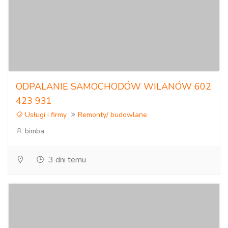
ODPALANIE SAMOCHODÓW WILANÓW 602
423 931
Usługi i firmy
Remonty/ budowlane
bimba
3 dni temu