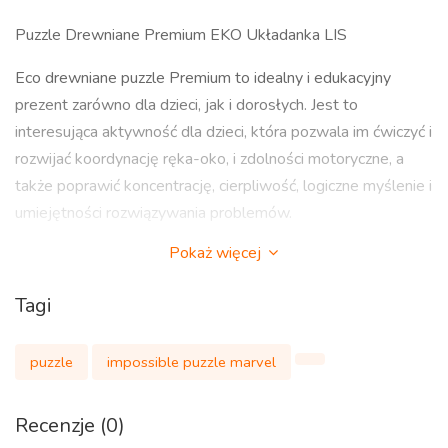
Puzzle Drewniane Premium EKO Układanka LIS
Eco drewniane puzzle Premium to idealny i edukacyjny
prezent zarówno dla dzieci, jak i dorosłych. Jest to
interesująca aktywność dla dzieci, która pozwala im ćwiczyć i
rozwijać koordynację ręka-oko, i zdolności motoryczne, a
także poprawić koncentrację, cierpliwość, logiczne myślenie i
umiejętności rozwiązywania problemów.
Pokaż więcej
Te puzzle ze zwierzętami można układać z dziećmi, rodziną
lub w towarzystwie przyjaciół, co nie tylko rozwija twoje
Tagi
myślenie, ale także łagodzi stres związany z pracą, a także
buduje bliższe relacje z innymi i tworzy zabawną atmosferę.
puzzle
impossible puzzle marvel
Najwyższej jakości drewniane puzzle pomogą Ci urozmaicić
swój wolny czas, a w rezultacie zebrać ciekawy i kolorowy
obraz.
Recenzje (0)