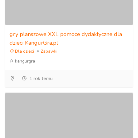
gry planszowe XXL pomoce dydaktyczne dla
dzieci KangurGra.pl
Dla dzieci
Zabawki
kangurgra
1 rok temu