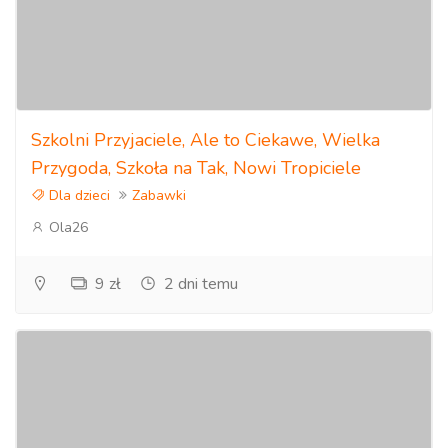
Szkolni Przyjaciele, Ale to Ciekawe, Wielka
Przygoda, Szkoła na Tak, Nowi Tropiciele
Dla dzieci
Zabawki
Ola26
9 zł
2 dni temu