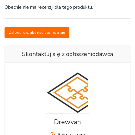
Eco Drewniane Puzzle to nie tylko najwyższej jakości
Obecnie nie ma recenzji dla tego produktu.
puzzle. Każdy obraz drewnianych puzzli Premium ma swój
unikalny kształt, ponieważ są zaprojektowane ręcznie, dzięki
czemu każdy element jest wyjątkowy, również dzięki
Zaloguj się, aby napisać recenzję
precyzyjnemu cięciu laserowemu i pięknemu nadrukowi na
drewnianej powierzchni Eco Puzzle nie szkodzi Tobie i
środowisku. Każdy drewniany element układanki ma swój
Skontaktuj się z ogłoszeniodawcą
unikalny kształt, co wyjaśnia wysoki poziom trudności w
montażu, milutki i unikalne kawałki zwierząt, drzewa i wiele
więcej, dodają radości i złożoności procesowi układanki.
Układanka zapakowana jest w wyjątkowe eko pudełko
premium, również zaprojektowane ręcznie.
Mogą przynieść wielką korzyści Tobie i Twoim dzieciom.
Produkt Polski
Drewyan
Parametry
3 years temu