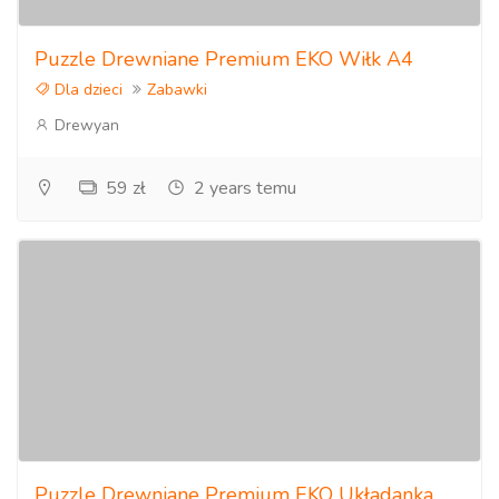
Puzzle Drewniane Premium EKO Wiłk A4
Dla dzieci
Zabawki
Drewyan
59 zł
2 years temu
Puzzle Drewniane Premium EKO Układanka