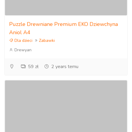
Puzzle Drewniane Premium EKO Dziewchyna
Aniol A4
Dla dzieci
Zabawki
Drewyan
59 zł
2 years temu