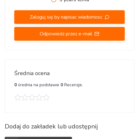
Materiał: Drewno
Zaloguj się by napisac wiadomosc
Waga: do 0.300 kg
Odpowiedz przez e-mail
Ilość elementów w zestawie: 156szt. W tym 13 zwierząt.
Wymiary po złożeniu
Rozmiar L - Przybliżony А3
Średnia ocena
Szerokość: 28 cm
0
średnia na podstawie
0
Recenzje.
Wysokość: 0,3 cm
Głębokość: 37 cm
Elementy mogą posiadać delikatny zapach drewna.
Dodaj do zakładek lub udostępnij
Jesteśmy producentami wyrobów drewnianych, dzięki czemu