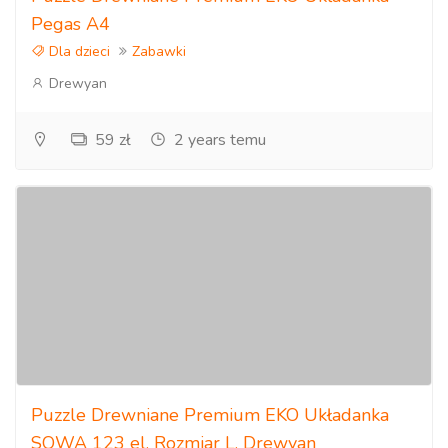
Pegas A4
Dla dzieci
Zabawki
Drewyan
59 zł
2 years temu
Puzzle Drewniane Premium EKO Układanka
SOWA 123 el. Rozmiar L. Drewyan