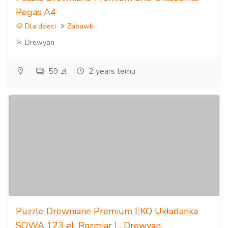
Pegas A4
Dla dzieci
Zabawki
Drewyan
59 zł
2 years temu
Puzzle Drewniane Premium EKO Układanka
SOWA 123 el. Rozmiar L. Drewyan