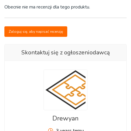
Eco Drewniane Puzzle to nie tylko najwyższej jakości
Obecnie nie ma recenzji dla tego produktu.
puzzle. Każdy obraz drewnianych puzzli Premium ma swój
unikalny kształt, ponieważ są zaprojektowane ręcznie, dzięki
czemu każdy element jest wyjątkowy, również dzięki
Zaloguj się, aby napisać recenzję
precyzyjnemu cięciu laserowemu i pięknemu nadrukowi na
drewnianej powierzchni Eco Puzzle nie szkodzi Tobie i
środowisku. Każdy drewniany element układanki ma swój
Skontaktuj się z ogłoszeniodawcą
unikalny kształt, co wyjaśnia wysoki poziom trudności w
montażu, milutki i unikalne kawałki zwierząt, drzewa i wiele
więcej, dodają radości i złożoności procesowi układanki.
Układanka zapakowana jest w wyjątkowe eko pudełko
premium, również zaprojektowane ręcznie.
Mogą przynieść wielką korzyści Tobie i Twoim dzieciom.
Produkt Polski
Drewyan
Parametry
3 years temu