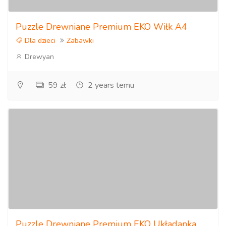
Puzzle Drewniane Premium EKO Wiłk A4
Dla dzieci
Zabawki
Drewyan
59 zł
2 years temu
Puzzle Drewniane Premium EKO Układanka