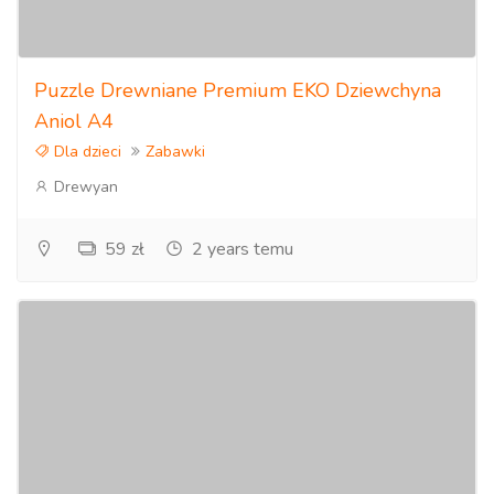
Puzzle Drewniane Premium EKO Dziewchyna
Aniol A4
Dla dzieci
Zabawki
Drewyan
59 zł
2 years temu