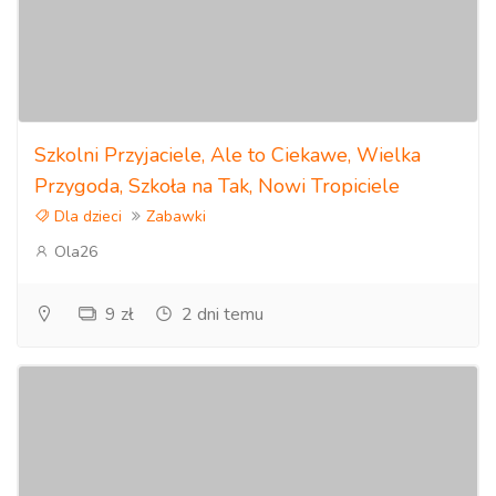
Szkolni Przyjaciele, Ale to Ciekawe, Wielka
Przygoda, Szkoła na Tak, Nowi Tropiciele
Dla dzieci
Zabawki
Ola26
9 zł
2 dni temu