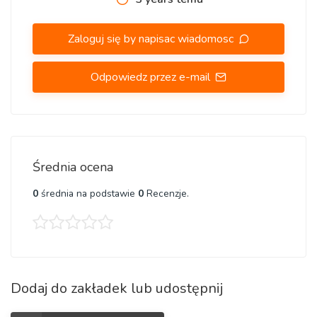
Materiał: Drewno
Zaloguj się by napisac wiadomosc
Waga: do 0.300 kg
Odpowiedz przez e-mail
Ilość elementów w zestawie: 141szt. W tym 19 zwierząt.
Wymiary po złożeniu
Rozmiar L - Przybliżony А3
Średnia ocena
Szerokość: 29 cm
0
średnia na podstawie
0
Recenzje.
Wysokość: 0,3 cm
Głębokość: 39 cm
Elementy mogą posiadać delikatny zapach drewna.
Dodaj do zakładek lub udostępnij
Jesteśmy producentami wyrobów drewnianych, dzięki czemu