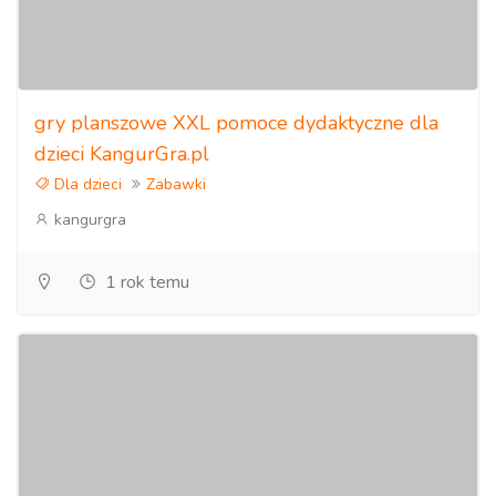
gry planszowe XXL pomoce dydaktyczne dla
dzieci KangurGra.pl
Dla dzieci
Zabawki
kangurgra
1 rok temu