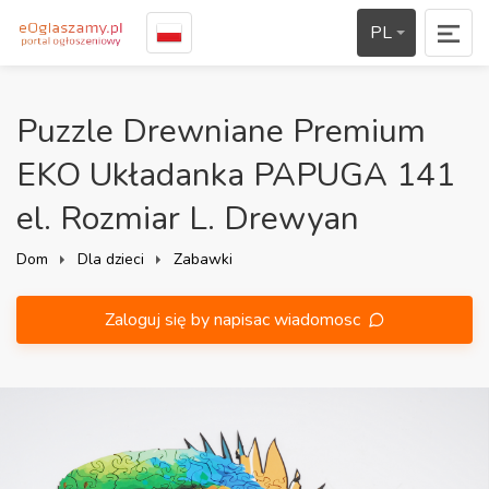
PL
Puzzle Drewniane Premium
EKO Układanka PAPUGA 141
el. Rozmiar L. Drewyan
Dom
Dla dzieci
Zabawki
Zaloguj się by napisac wiadomosc