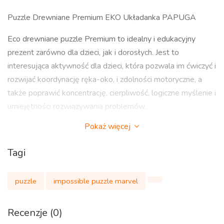
Puzzle Drewniane Premium EKO Układanka PAPUGA
Eco drewniane puzzle Premium to idealny i edukacyjny
prezent zarówno dla dzieci, jak i dorosłych. Jest to
interesująca aktywność dla dzieci, która pozwala im ćwiczyć i
rozwijać koordynację ręka-oko, i zdolności motoryczne, a
także poprawić koncentrację, cierpliwość, logiczne myślenie i
umiejętności rozwiązywania problemów.
Pokaż więcej
Te puzzle ze zwierzętami można układać z dziećmi, rodziną
lub w towarzystwie przyjaciół, co nie tylko rozwija twoje
Tagi
myślenie, ale także łagodzi stres związany z pracą, a także
buduje bliższe relacje z innymi i tworzy zabawną atmosferę.
puzzle
impossible puzzle marvel
Najwyższej jakości drewniane puzzle pomogą Ci urozmaicić
swój wolny czas, a w rezultacie zebrać ciekawy i kolorowy
obraz.
Recenzje (0)