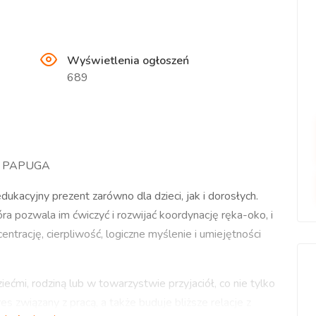
Wyświetlenia ogłoszeń
689
ka PAPUGA
ukacyjny prezent zarówno dla dzieci, jak i dorosłych.
óra pozwala im ćwiczyć i rozwijać koordynację ręka-oko, i
ntrację, cierpliwość, logiczne myślenie i umiejętności
ećmi, rodziną lub w towarzystwie przyjaciół, co nie tylko
es związany z pracą, a także buduje bliższe relacje z