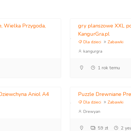
 19 zwierząt.
we, Wielka Przygoda,
gry planszowe XXL po
KangurGra.pl
Dla dzieci
Zabawki
kangurgra
1 rok temu
drewna.
Dziewchyna Aniol A4
Puzzle Drewniane Pr
ch, dzięki czemu możemy zagwarantować 100% jakość.
Dla dzieci
Zabawki
Drewyan
 rodzaju zabawki i wyroby z drewna!
59 zł
2 ye