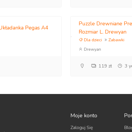
Puzzle Drewniane Pr
Układanka Pegas A4
Rozmiar L. Drewyan
Dla dzieci
Zabawki
Drewyan
119 zł
3 y
Moje konto
Po
Zaloguj Się
Blo