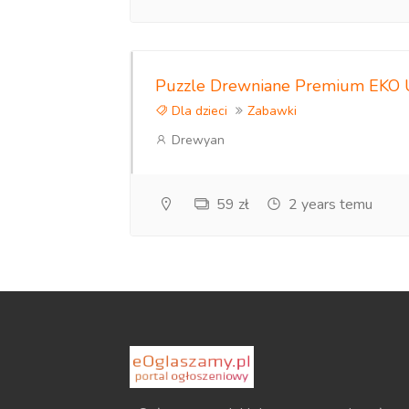
Puzzle Drewniane Premium EKO 
Dla dzieci
Zabawki
Drewyan
59 zł
2 years temu