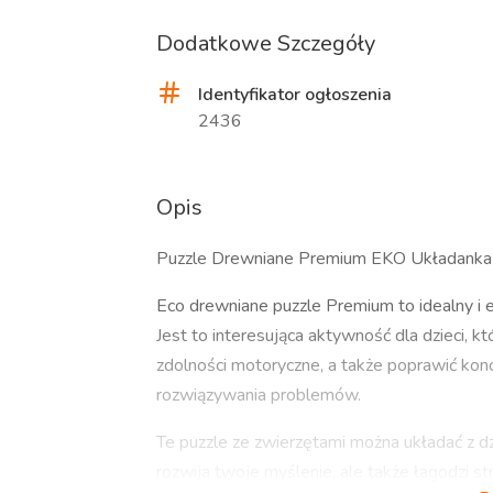
Dodatkowe Szczegóły
Identyfikator ogłoszenia
2436
Opis
Puzzle Drewniane Premium EKO Układan
Eco drewniane puzzle Premium to idealny i ed
Jest to interesująca aktywność dla dzieci, kt
zdolności motoryczne, a także poprawić konce
rozwiązywania problemów.
Te puzzle ze zwierzętami można układać z dzi
rozwija twoje myślenie, ale także łagodzi str