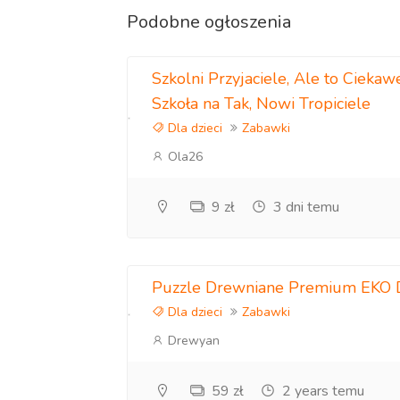
Waga: do 0.300 kg
Podobne ogłoszenia
Ilość elementów w zestawie: 141szt. W tym
Szkolni Przyjaciele, Ale to Cieka
Wymiary po złożeniu
Szkoła na Tak, Nowi Tropiciele
Rozmiar L - Przybliżony А3
Dla dzieci
Zabawki
Ola26
Szerokość: 29 cm
Wysokość: 0,3 cm
9 zł
3 dni temu
Głębokość: 39 cm
Elementy mogą posiadać delikatny zapach 
Puzzle Drewniane Premium EKO 
Jesteśmy producentami wyrobów drewniany
Dla dzieci
Zabawki
Drewyan
Wśród naszych ogłoszeń znajdziesz różnego
59 zł
2 years temu