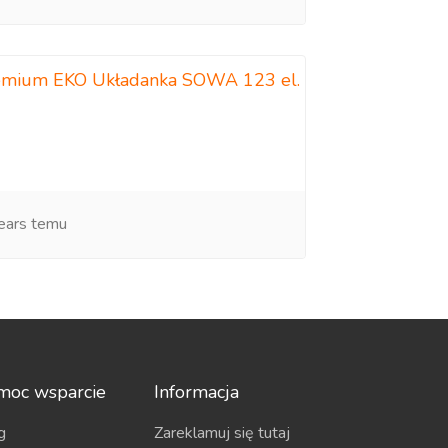
emium EKO Układanka SOWA 123 el.
ears temu
moc wsparcie
Informacja
g
Zareklamuj się tutaj