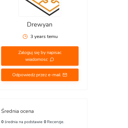
Drewyan
3 years temu
Zaloguj się by napisac
wiadomosc
Odpowiedz przez e-mail
Średnia ocena
0
średnia na podstawie
0
Recenzje.