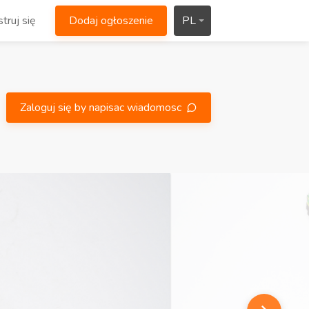
truj się
Dodaj ogłoszenie
PL
Zaloguj się by napisac wiadomosc