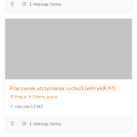
1 miesiąc temu
Pracownik utrzymania ruchu/Elektryk(K/M)
Praca
Oferty pracy
rekruter12345
1 miesiąc temu