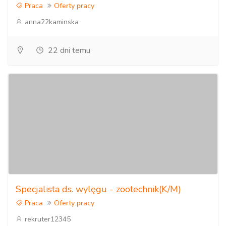
Praca
Oferty pracy
anna22kaminska
22 dni temu
Specjalista ds. wylęgu - zootechnik(K/M)
Praca
Oferty pracy
rekruter12345