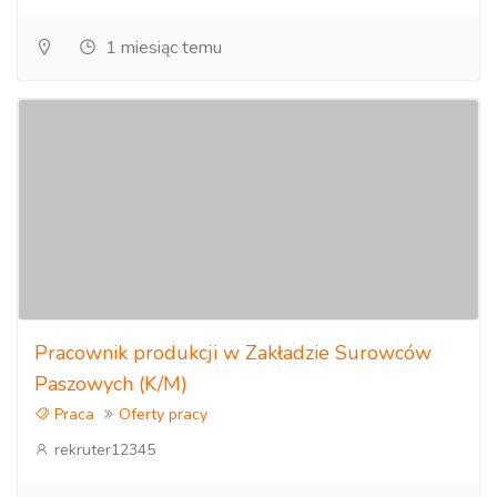
1 miesiąc temu
Pracownik produkcji w Zakładzie Surowców
Paszowych (K/M)
Praca
Oferty pracy
rekruter12345