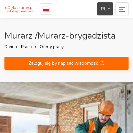
PL
Murarz /Murarz-brygadzista
Dom
Praca
Oferty pracy
Zaloguj się by napisac wiadomosc