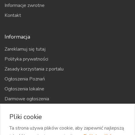
Informacje zwrotne
Kontakt
Informacja
Zareklamuj się tutaj
Polityka prywatności
Zasady korzystania z portalu
Ogłoszenia Poznań
Ogłoszenia lokalne
Darmowe ogłoszenia
Kraje
Pliki cookie
Mapa strony
Ta strona używa plików cookie, aby zapewnić najlepszą