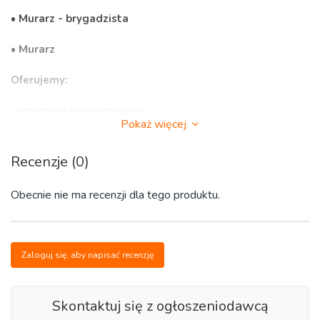
• Murarz - brygadzista
• Murarz
Oferujemy:
- atrakcyjne wynagrodzenie;
Pokaż więcej
- stabilne warunki zatrudnienia w oparciu o umowę o pracę;
Recenzje (0)
- możliwość rozwoju zawodowego;
Obecnie nie ma recenzji dla tego produktu.
- narzędzia pracy Hilti;
- odzież roboczą;
Zaloguj się, aby napisać recenzję
- dodatkowe ubezpieczenie;
- możliwość zakwaterowania.
Skontaktuj się z ogłoszeniodawcą