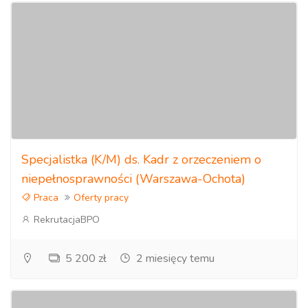
Specjalistka (K/M) ds. Kadr z orzeczeniem o
niepełnosprawności (Warszawa-Ochota)
Praca
Oferty pracy
RekrutacjaBPO
5 200 zł
2 miesięcy temu