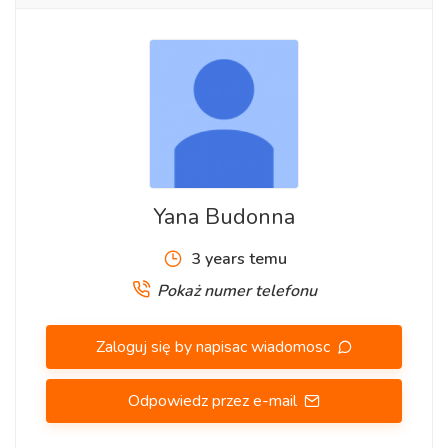
Osoby zainteresowane wolnymi miejscami prosimy o kontakt
+48
660 990 340
Yana (mówię po polsku i ukraińsku).
Yana Budonna
3 years temu
Pokaż numer telefonu
Zaloguj się by napisac wiadomosc
Odpowiedz przez e-mail