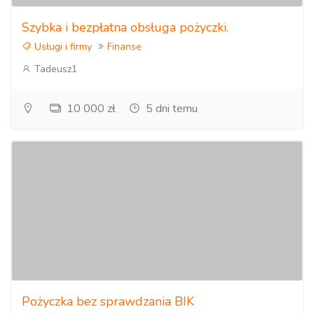
Szybka i bezpłatna obsługa pożyczki.
Usługi i firmy
Finanse
Tadeusz1
10 000 zł
5 dni temu
Pożyczka bez sprawdzania BIK