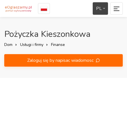
PL
Pożyczka Kieszonkowa
Dom
Usługi i firmy
Finanse
Zaloguj się by napisac wiadomosc