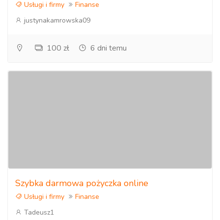
Usługi i firmy
Finanse
justynakamrowska09
100 zł
6 dni temu
Szybka darmowa pożyczka online
Usługi i firmy
Finanse
Tadeusz1