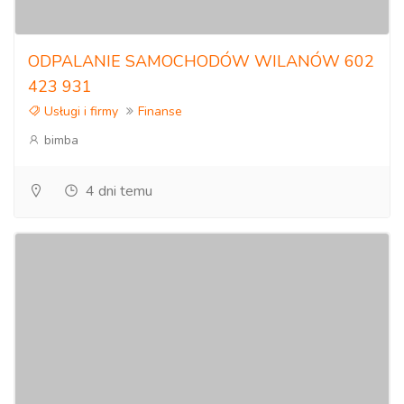
ODPALANIE SAMOCHODÓW WILANÓW 602
423 931
Usługi i firmy
Finanse
bimba
4 dni temu