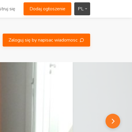
truj się
Dodaj ogłoszenie
PL
Zaloguj się by napisac wiadomosc