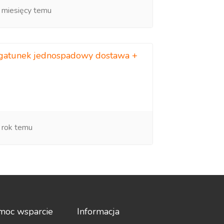
 miesięcy temu
I gatunek jednospadowy dostawa +
 rok temu
moc wsparcie
Informacja