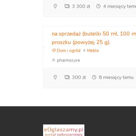
3 300 zł
4 miesięcy tem
na sprzedaż (butelki 50 ml, 100 m
proszku (powyżej 25 g).
Dom i ogród
Meble
pharmocure
300 zł
8 miesięcy temu