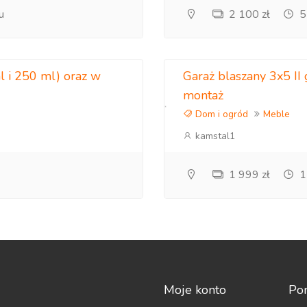
u
2 100 zł
5
l i 250 ml) oraz w
Garaż blaszany 3x5 I
montaż
Dom i ogród
Meble
kamstal1
1 999 zł
1
Moje konto
Po