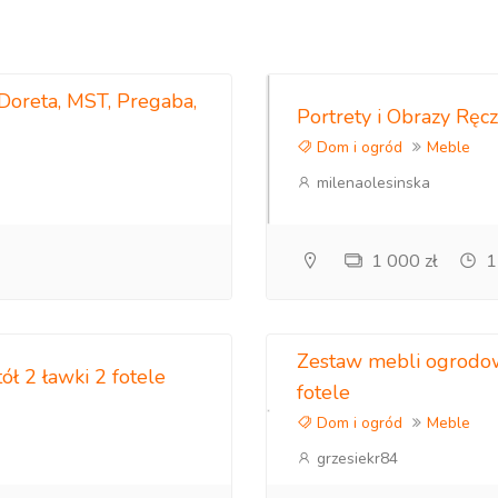
 Doreta, MST, Pregaba,
Portrety i Obrazy Rę
Dom i ogród
Meble
milenaolesinska
1 000 zł
1
Zestaw mebli ogrodow
ł 2 ławki 2 fotele
fotele
Dom i ogród
Meble
grzesiekr84