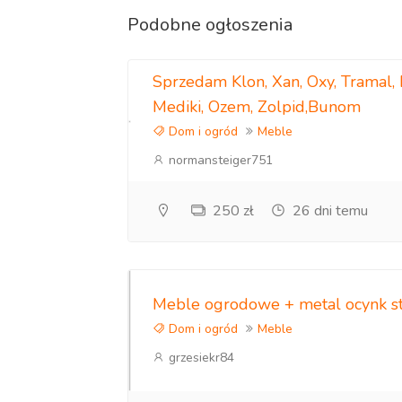
Podobne ogłoszenia
Sprzedam Klon, Xan, Oxy, Tramal,
Mediki, Ozem, Zolpid,Bunom
Dom i ogród
Meble
normansteiger751
250 zł
26 dni temu
Meble ogrodowe + metal ocynk stó
Dom i ogród
Meble
grzesiekr84