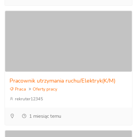
Pracownik utrzymania ruchu/Elektryk(K/M)
Praca
Oferty pracy
rekruter12345
1 miesiąc temu