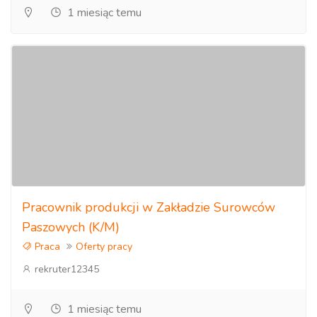
1 miesiąc temu
Pracownik produkcji w Zakładzie Surowców
Paszowych (K/M)
Praca
Oferty pracy
rekruter12345
1 miesiąc temu