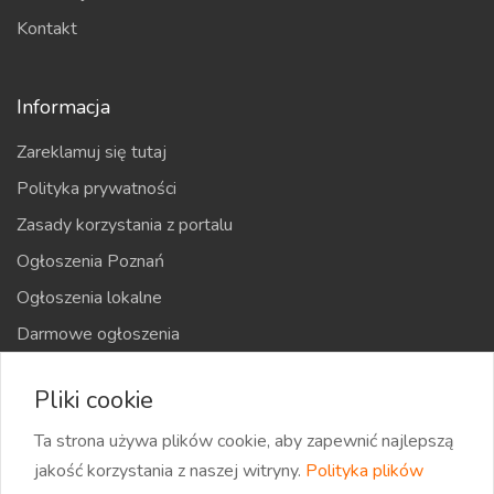
Kontakt
Informacja
Zareklamuj się tutaj
Polityka prywatności
Zasady korzystania z portalu
Ogłoszenia Poznań
Ogłoszenia lokalne
Darmowe ogłoszenia
Kraje
Pliki cookie
Mapa strony
Ta strona używa plików cookie, aby zapewnić najlepszą
jakość korzystania z naszej witryny.
Polityka plików