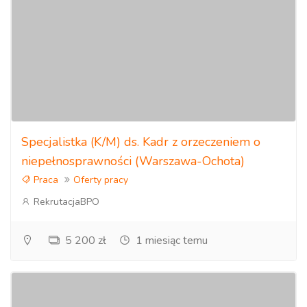
Specjalistka (K/M) ds. Kadr z orzeczeniem o
niepełnosprawności (Warszawa-Ochota)
Praca
Oferty pracy
RekrutacjaBPO
5 200 zł
1 miesiąc temu