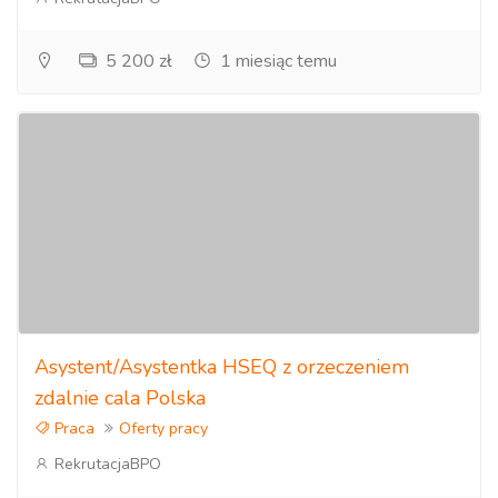
5 200 zł
1 miesiąc temu
Asystent/Asystentka HSEQ z orzeczeniem
zdalnie cala Polska
Praca
Oferty pracy
RekrutacjaBPO