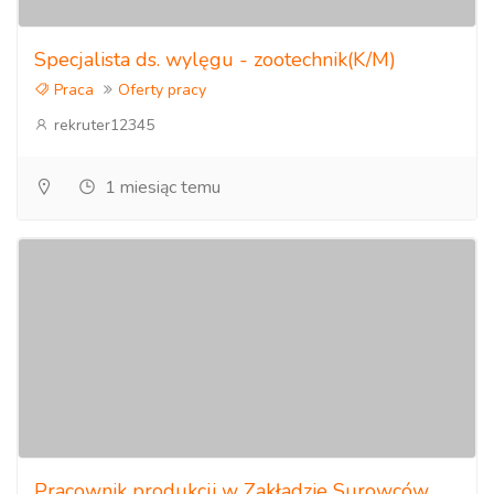
Specjalista ds. wylęgu - zootechnik(K/M)
Praca
Oferty pracy
rekruter12345
1 miesiąc temu
Pracownik produkcji w Zakładzie Surowców