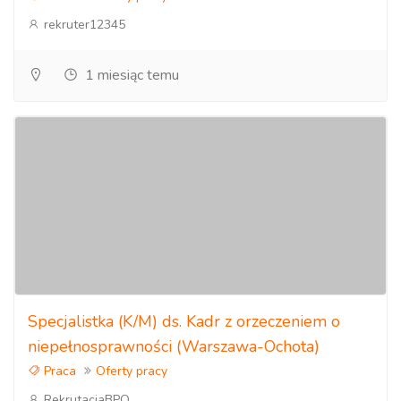
rekruter12345
1 miesiąc temu
Specjalistka (K/M) ds. Kadr z orzeczeniem o
niepełnosprawności (Warszawa-Ochota)
Praca
Oferty pracy
RekrutacjaBPO