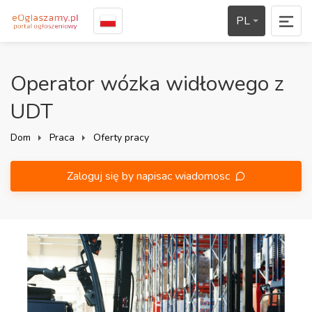
PL
Operator wózka widłowego z
UDT
Dom
Praca
Oferty pracy
Zaloguj się by napisac wiadomosc