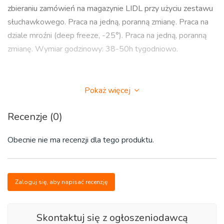
zbieraniu zamówień na magazynie LIDL przy użyciu zestawu
słuchawkowego. Praca na jedną, poranną zmianę. Praca na
dziale mroźni (deep freeze, -25°). Praca na jedną, poranną
zmianę. Wymiar godzinowy: 38-50h tygodniowo.
Ilość miejsc pracy:
Pokaż więcej
1 miejsce (nie dla par)
Recenzje (0)
Obecnie nie ma recenzji dla tego produktu.
Start pracy:
od zaraz
Zaloguj się, aby napisać recenzję
Oferujemy:
- umowę holenderską na podstawie kodeksu CAO
Skontaktuj się z ogłoszeniodawcą