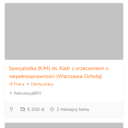
Specjalistka (K/M) ds. Kadr z orzeczeniem o
niepełnosprawności (Warszawa-Ochota)
Praca
Oferty pracy
RekrutacjaBPO
5 200 zł
2 miesięcy temu