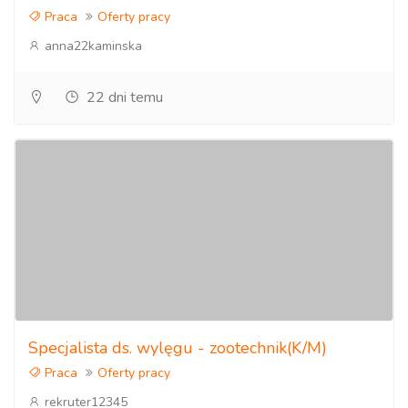
Praca
Oferty pracy
anna22kaminska
22 dni temu
Specjalista ds. wylęgu - zootechnik(K/M)
Praca
Oferty pracy
rekruter12345