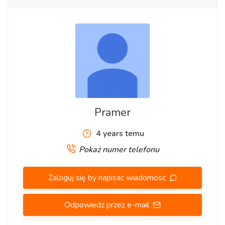
- ubezpieczenie (€35.58 tygodniowo)
- zakwaterowanie firmowe (€109.44 tygodniowo)
- bezpłatny transport do pracy*
- dodatek dla kierowców (€10 tygodniowo)
- stawkę godzinową gwarantowaną €15.97 brutto/h +
dodatki, tygodniówki po opłatach między €400-€500
- dodatki do wynagrodzenia: zmianowe, wakacyjny
(+8.33%), urlopowy (+8.70%), za nadgodziny (125-150%
stawki)
Pramer
- wypłaty tygodniowe
4 years temu
Pokaż numer telefonu
Wymagania:
- znajomość angielskiego (komunikatywnie)
Zaloguj się by napisac wiadomosc
- prawo jazdy kat. B
- wzrost 180cm
Odpowiedz przez e-mail
- mile widziane doświadczenie w podobnej pracy