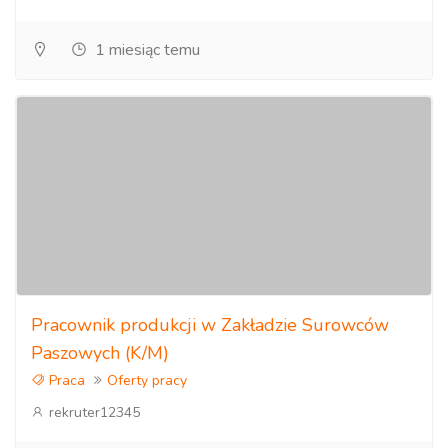
1 miesiąc temu
Pracownik produkcji w Zakładzie Surowców
Paszowych (K/M)
Praca
Oferty pracy
rekruter12345