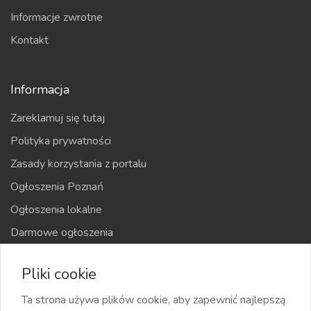
Informacje zwrotne
Kontakt
Informacja
Zareklamuj się tutaj
Polityka prywatności
Zasady korzystania z portalu
Ogłoszenia Poznań
Ogłoszenia lokalne
Darmowe ogłoszenia
Kraje
Pliki cookie
Mapa strony
Ta strona używa plików cookie, aby zapewnić najlepszą