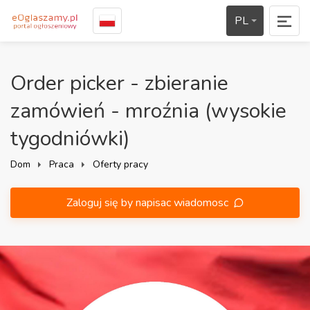
PL
Order picker - zbieranie
zamówień - mroźnia (wysokie
tygodniówki)
Dom
Praca
Oferty pracy
Zaloguj się by napisac wiadomosc