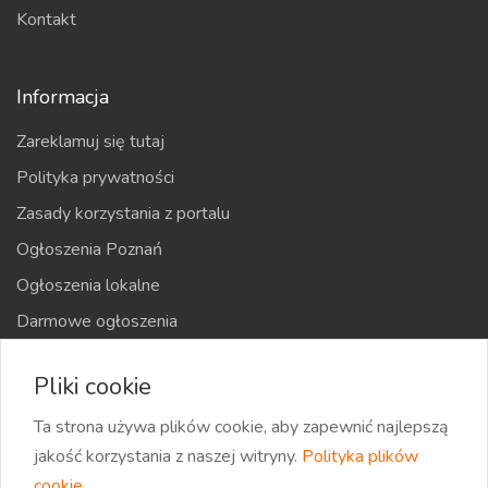
Kontakt
Informacja
Zareklamuj się tutaj
Polityka prywatności
Zasady korzystania z portalu
Ogłoszenia Poznań
Ogłoszenia lokalne
Darmowe ogłoszenia
Kraje
Pliki cookie
Mapa strony
Ta strona używa plików cookie, aby zapewnić najlepszą
jakość korzystania z naszej witryny.
Polityka plików
cookie