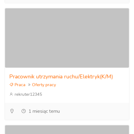
Pracownik utrzymania ruchu/Elektryk(K/M)
Praca
Oferty pracy
rekruter12345
1 miesiąc temu