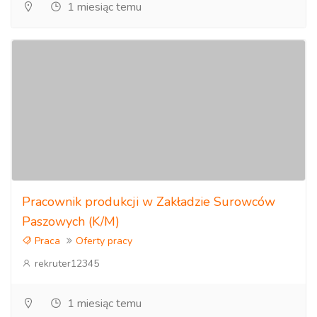
1 miesiąc temu
Pracownik produkcji w Zakładzie Surowców
Paszowych (K/M)
Praca
Oferty pracy
rekruter12345
1 miesiąc temu