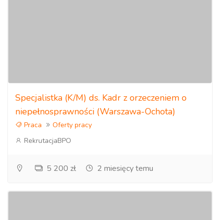
Specjalistka (K/M) ds. Kadr z orzeczeniem o
niepełnosprawności (Warszawa-Ochota)
Praca
Oferty pracy
RekrutacjaBPO
5 200 zł
2 miesięcy temu