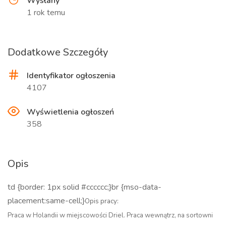
Wysłany
1 rok temu
Dodatkowe Szczegóły
Identyfikator ogłoszenia
4107
Wyświetlenia ogłoszeń
358
Opis
td {border: 1px solid #cccccc;}br {mso-data-
placement:same-cell;}
Opis pracy:
Praca w Holandii w miejscowości Driel. Praca wewnątrz, na sortowni