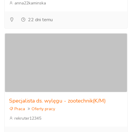
anna22kaminska
22 dni temu
Specjalista ds. wylęgu - zootechnik(K/M)
Praca
Oferty pracy
rekruter12345