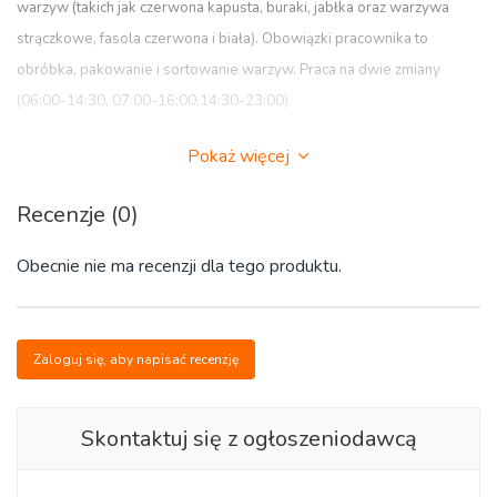
warzyw (takich jak czerwona kapusta, buraki, jabłka oraz warzywa
strączkowe, fasola czerwona i biała). Obowiązki pracownika to
obróbka, pakowanie i sortowanie warzyw. Praca na dwie zmiany
(06:00-14:30, 07:00-16:00,14:30-23:00).
Pokaż więcej
Ilość miejsc pracy:
Recenzje (0)
1 miejsce (nie dla par)
Obecnie nie ma recenzji dla tego produktu.
Start pracy:
od zaraz
Zaloguj się, aby napisać recenzję
Skontaktuj się z ogłoszeniodawcą
Oferujemy:
- legalne zatrudnienie na podstawie kodeksu ABU CAO