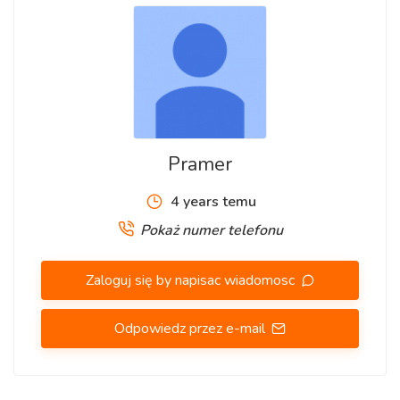
- regularne godziny pracy
- zakwaterowanie firmowe (€142.60 tygodniowo)
- transport do pracy (służbowy samochód lub odpłatnie rower)
- ubezpieczenie firmowe (€38.01 tygodniowo)
- stawkę godzinową podstawową €14.06-€21.09 brutto/h
- dodatki do wynagrodzenia: wakacyjny (+8.33%), urlopowy
(+8.70%), za nadgodziny (125-150% stawki)
Pramer
- wypłaty tygodniowe
4 years temu
Pokaż numer telefonu
Wymagania:
Zaloguj się by napisac wiadomosc
- prawo jazdy kat. B
- angielski w stopniu komunikatywnym
Odpowiedz przez e-mail
- chęć i motywacja do pracy