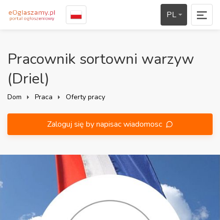
PL
Pracownik sortowni warzyw
(Driel)
Dom
Praca
Oferty pracy
Zaloguj się by napisac wiadomosc