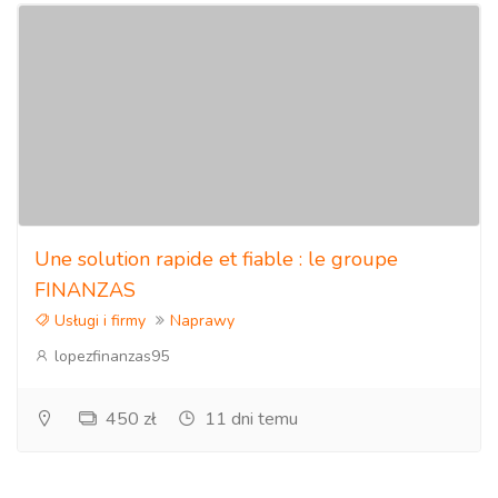
Une solution rapide et fiable : le groupe
FINANZAS
Usługi i firmy
Naprawy
lopezfinanzas95
450 zł
11 dni temu