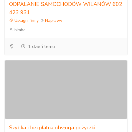
ODPALANIE SAMOCHODÓW WILANÓW 602
423 931
Usługi i firmy
Naprawy
bimba
1 dzień temu
Szybka i bezpłatna obsługa pożyczki.