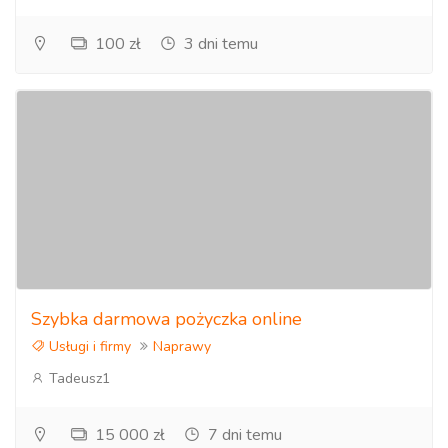
100 zł
3 dni temu
Szybka darmowa pożyczka online
Usługi i firmy
Naprawy
Tadeusz1
15 000 zł
7 dni temu