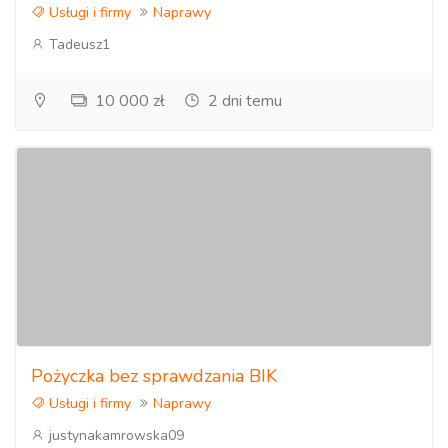
Usługi i firmy
Naprawy
Tadeusz1
10 000 zł
2 dni temu
Pożyczka bez sprawdzania BIK
Usługi i firmy
Naprawy
justynakamrowska09