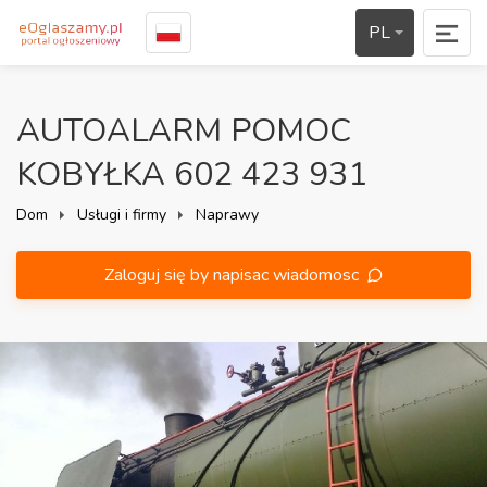
PL
AUTOALARM POMOC
KOBYŁKA 602 423 931
Dom
Usługi i firmy
Naprawy
Zaloguj się by napisac wiadomosc