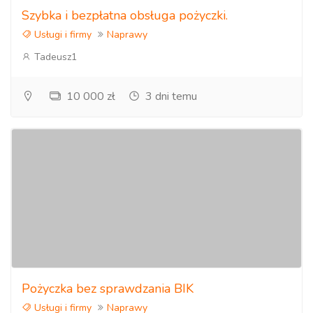
Szybka i bezpłatna obsługa pożyczki.
Usługi i firmy
Naprawy
Tadeusz1
10 000 zł
3 dni temu
Pożyczka bez sprawdzania BIK
Usługi i firmy
Naprawy