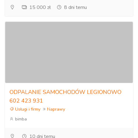
15 000 zł
8 dni temu
ODPALANIE SAMOCHODÓW LEGIONOWO
602 423 931
Usługi i firmy
Naprawy
bimba
10 dni temu