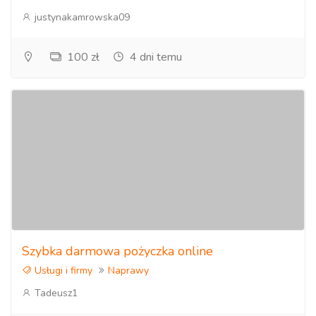
justynakamrowska09
100 zł
4 dni temu
Szybka darmowa pożyczka online
Usługi i firmy
Naprawy
Tadeusz1