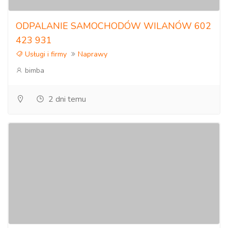
ODPALANIE SAMOCHODÓW WILANÓW 602
423 931
Usługi i firmy
Naprawy
bimba
2 dni temu