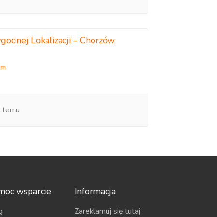
dnej Lokalizacji – Chorzów,
em
k temu
moc wsparcie
Informacja
g
Zareklamuj się tutaj