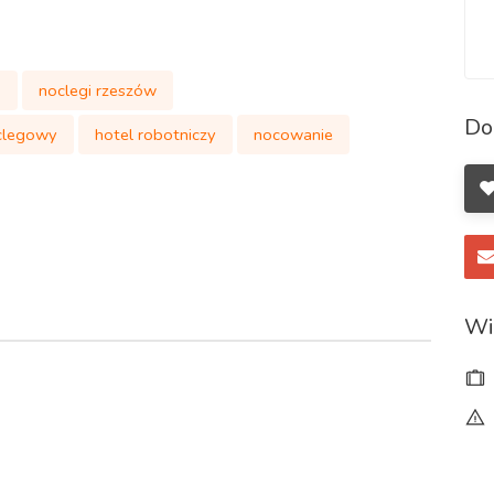
a
noclegi rzeszów
Do
clegowy
hotel robotniczy
nocowanie
Wi