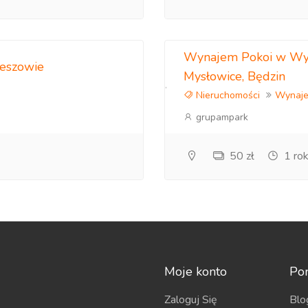
Wynajem Pokoi w Wygo
zeszowie
Mysłowice, Będzin
Nieruchomości
Wynaj
grupampark
50 zł
1 ro
Moje konto
Po
Zaloguj Się
Blo