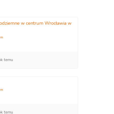
podziemne w centrum Wrocławia w
em
ok temu
em
ok temu