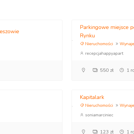
Parkingowe miejsce 
zeszowie
Rynku
Nieruchomości
Wynaj
recepcjahappyapart
550 zł
1 r
Kapitalark
Nieruchomości
Wynaj
soniamarciniec
123 zł
1 r