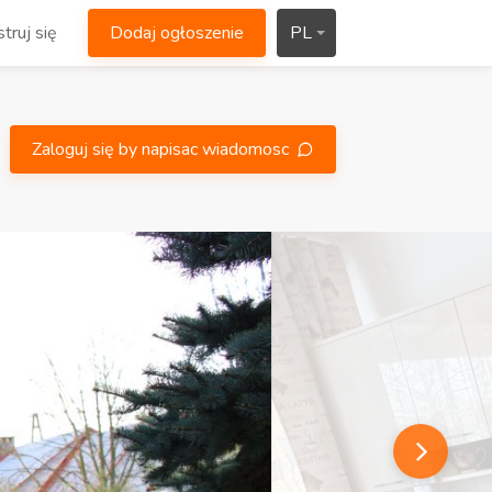
truj się
Dodaj ogłoszenie
PL
Zaloguj się by napisac wiadomosc