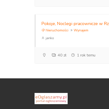
Pokoje, Noclegi pracownicze w R
Nieruchomości
Wynajem
janko
40 zł
1 rok temu