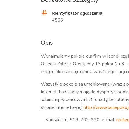
Identyfikator ogłoszenia
4566
Opis
Wynajmujemy pokoje dla firm w jednej częś
Osiedlu Załęże. Oferujemy 13 pokoi 2 i 3 
długim okresie najmumożliwość negocjacji c
Wszystkie pokoje są umeblowane (wraz z p
Internet. Lokatorzy mają do dyspozycjiogóln
kabinamiprysznicowymi, 3 toalety, bezpłatn
stronie internetowej:
http://www.taniepokoj
Kontakt: tel.518-263-930, e-mail:
nocleg