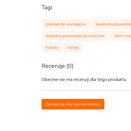
Tagi
pokoje do wynajęcia
kwatera prywatn
kwatery pracownicze rzeszów
dom no
hotels
hotel
Recenzje (0)
Obecnie nie ma recenzji dla tego produktu.
Zaloguj się, aby napisać recenzję