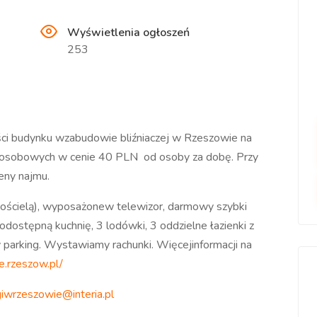
Wyświetlenia ogłoszeń
253
ci budynku wzabudowie bliźniaczej w Rzeszowie na
- osobowych w cenie 40 PLN od osoby za dobę. Przy
eny najmu.
ościelą), wyposażonew telewizor, darmowy szybki
odostępną kuchnię, 3 lodówki, 3 oddzielne łazienki z
y parking. Wystawiamy rachunki. Więcejinformacji na
e.rzeszow.pl/
iwrzeszowie@interia.pl