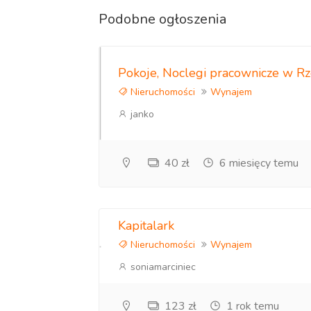
Podobne ogłoszenia
Pokoje, Noclegi pracownicze w R
Nieruchomości
Wynajem
janko
40 zł
6 miesięcy temu
Kapitalark
Nieruchomości
Wynajem
soniamarciniec
123 zł
1 rok temu