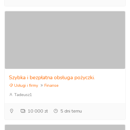
Szybka i bezpłatna obsługa pożyczki.
Usługi i firmy
Finanse
Tadeusz1
10 000 zł
5 dni temu