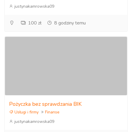
justynakamrowska09
100 zł
8 godziny temu
Pożyczka bez sprawdzania BIK
Usługi i firmy
Finanse
justynakamrowska09