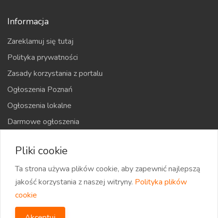
Informacja
Zareklamuj się tutaj
Polityka prywatności
Zasady korzystania z portalu
Ogłoszenia Poznań
Ogłoszenia lokalne
Darmowe ogłoszenia
Kraje
Pliki cookie
Mapa strony
Ta strona używa plików cookie, aby zapewnić najlepszą
jakość korzystania z naszej witryny.
Polityka plików
cookie
2026 eOglaszamy | Wszystkie prawa zastrzeżone
Akceptuj