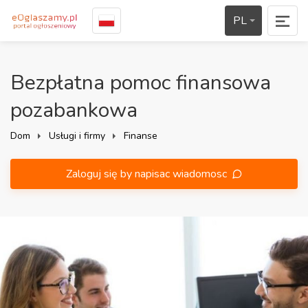
PL
Bezpłatna pomoc finansowa
pozabankowa
Dom
Usługi i firmy
Finanse
Zaloguj się by napisac wiadomosc