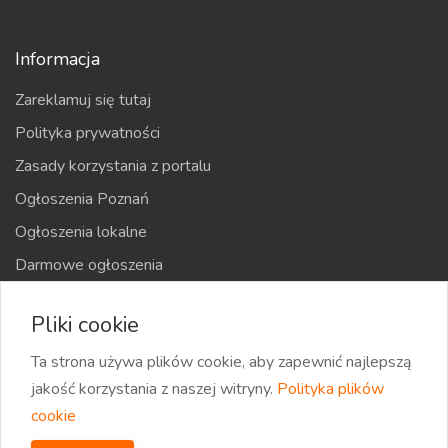
Informacja
Zareklamuj się tutaj
Polityka prywatności
Zasady korzystania z portalu
Ogłoszenia Poznań
Ogłoszenia lokalne
Darmowe ogłoszenia
Kraje
Pliki cookie
Mapa strony
Ta strona używa plików cookie, aby zapewnić najlepszą
jakość korzystania z naszej witryny.
Polityka plików
cookie
2026 eOglaszamy | Wszystkie prawa zastrzeżone