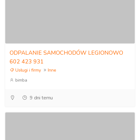
ODPALANIE SAMOCHODÓW LEGIONOWO
602 423 931
Usługi i firmy
Inne
bimba
9 dni temu