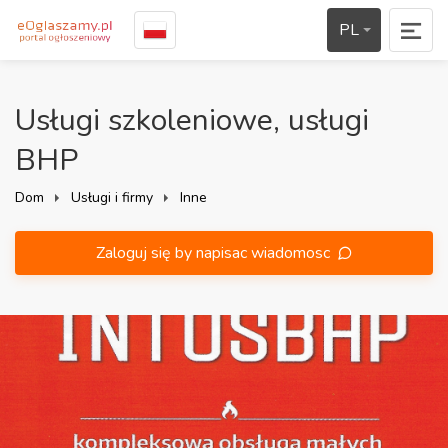
PL
Usługi szkoleniowe, usługi
BHP
Dom
Usługi i firmy
Inne
Zaloguj się by napisac wiadomosc