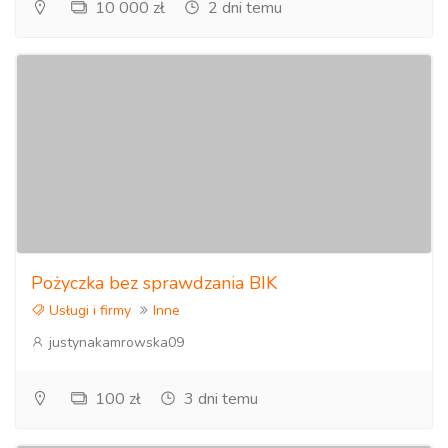
10 000 zł
2 dni temu
Pożyczka bez sprawdzania BIK
Usługi i firmy
Inne
justynakamrowska09
100 zł
3 dni temu