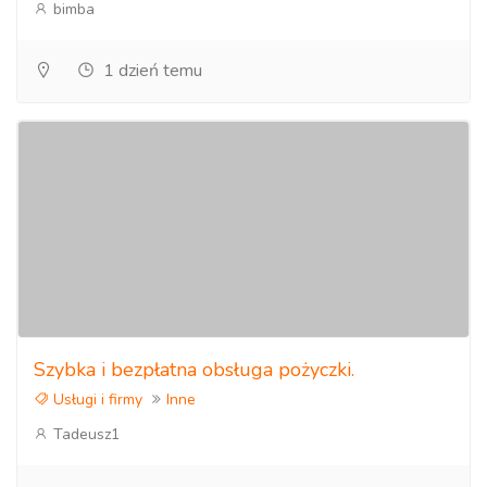
bimba
1 dzień temu
Szybka i bezpłatna obsługa pożyczki.
Usługi i firmy
Inne
Tadeusz1