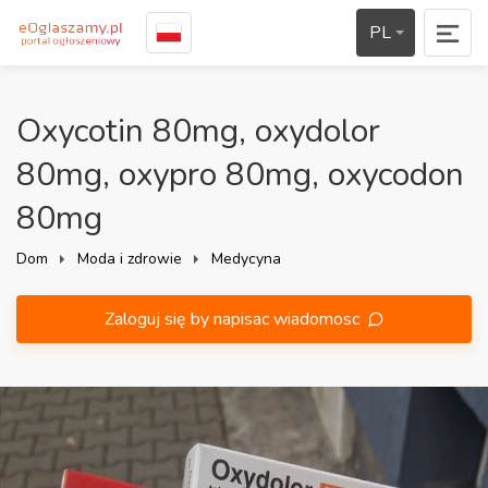
PL
Oxycotin 80mg, oxydolor
80mg, oxypro 80mg, oxycodon
80mg
Dom
Moda i zdrowie
Medycyna
Zaloguj się by napisac wiadomosc