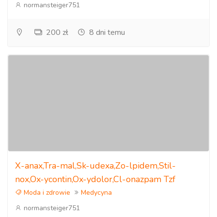
normansteiger751
200 zł
8 dni temu
X-anax,Tra-mal,Sk-udexa,Zo-lpidem,Stil-
nox,Ox-ycontin,Ox-ydolor,Cl-onazpam Tzf
Moda i zdrowie
Medycyna
normansteiger751