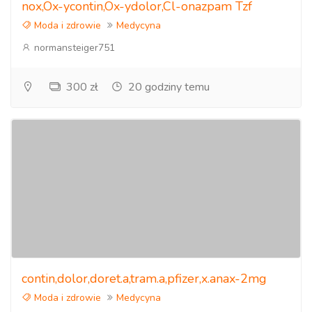
nox,Ox-ycontin,Ox-ydolor,Cl-onazpam Tzf
Moda i zdrowie
Medycyna
normansteiger751
300 zł
20 godziny temu
contin,dolor,doret.a,tram.a,pfizer,x.anax-2mg
Moda i zdrowie
Medycyna