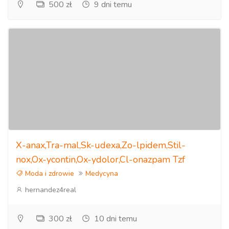
500 zł
9 dni temu
X-anax,Tra-mal,Sk-udexa,Zo-lpidem,Stil-
nox,Ox-ycontin,Ox-ydolor,Cl-onazpam Tzf
Moda i zdrowie
Medycyna
hernandez4real
300 zł
10 dni temu