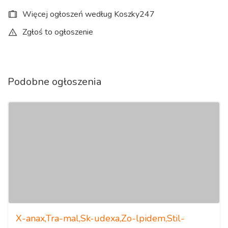
Więcej ogłoszeń według Koszky247
Zgłoś to ogłoszenie
Podobne ogłoszenia
X-anax,Tra-mal,Sk-udexa,Zo-lpidem,Stil-