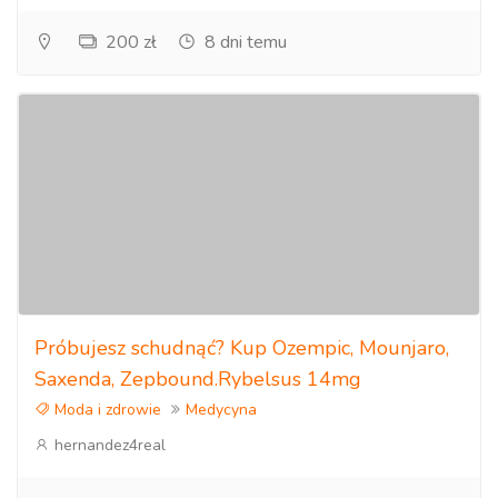
200 zł
8 dni temu
Próbujesz schudnąć? Kup Ozempic, Mounjaro,
Saxenda, Zepbound.Rybelsus 14mg
Moda i zdrowie
Medycyna
hernandez4real