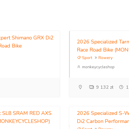
xpert Shimano GRX Di2
2026 Specialized Tar
Road Bike
Race Road Bike (M
Sport
Rowery
monkeycycleshop
9 132 zł
1
ac SL8 SRAM RED AXS
2026 Specialized S-
 (MONKEYCYCLESHOP)
Di2 Carbon Perform