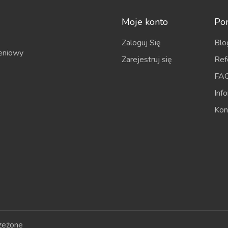
Moje konto
Po
Zaloguj Się
Blo
eniowy
Zarejestruj się
Ref
FA
Inf
Kon
zeżone