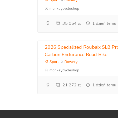
Sport
Rowery
monkeycycleshop
35 054 zł
1 dzień temu
2026 Specialized Roubaix SL8 P
Carbon Endurance Road Bike
Sport
Rowery
monkeycycleshop
21 272 zł
1 dzień temu