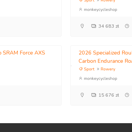
Sport
Rowery
monkeycycleshop
34 683 zł
ro SRAM Force AXS
2026 Specialized Rou
Carbon Endurance R
Sport
Rowery
monkeycycleshop
15 676 zł