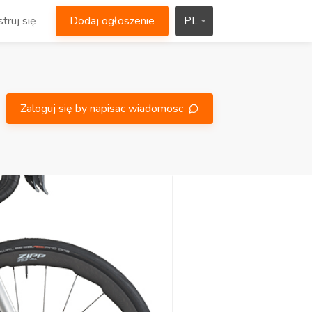
truj się
Dodaj ogłoszenie
PL
Zaloguj się by napisac wiadomosc