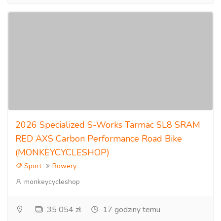
2026 Specialized S-Works Tarmac SL8 SRAM
RED AXS Carbon Performance Road Bike
(MONKEYCYCLESHOP)
Sport
Rowery
monkeycycleshop
35 054 zł
17 godziny temu