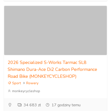
2026 Specialized S-Works Tarmac SL8
Shimano Dura-Ace Di2 Carbon Performance
Road Bike (MONKEYCYCLESHOP)
Sport
Rowery
monkeycycleshop
34 683 zł
17 godziny temu