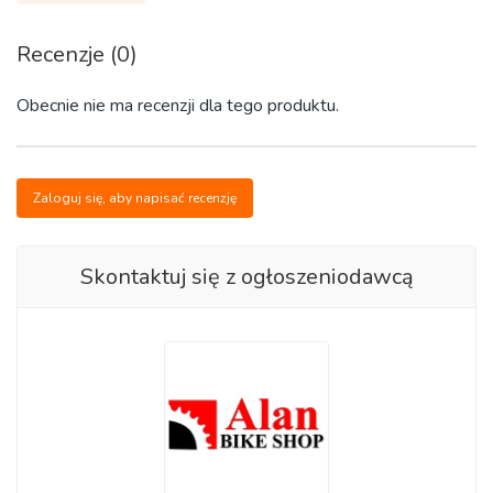
Pelabuhan: Bandara Internasional Syamsuddin Noor
Recenzje (0)
Metode Pembayaran: PayPal, Transfer Bank, Wise,
Obecnie nie ma recenzji dla tego produktu.
Western Union, Moneygram & WorldRemit
Pengiriman: FedEx, DHL, UPS
Zaloguj się, aby napisać recenzję
Produk: Baru, Original, dan bergaransi internasional.
Hubungi Bagian Pembelian: order@alanbikeshop.com
Skontaktuj się z ogłoszeniodawcą
Tautan Situs Web:
https://alanbikeshop.com/electric-
bikes/specialized/2027-specialized-turbo-creo-2-comp-
electric-bike-detail