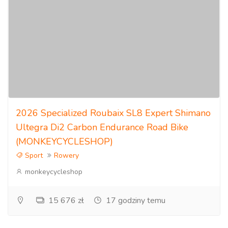
2026 Specialized Roubaix SL8 Expert Shimano
Ultegra Di2 Carbon Endurance Road Bike
(MONKEYCYCLESHOP)
Sport
Rowery
monkeycycleshop
15 676 zł
17 godziny temu