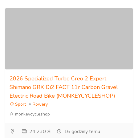
2026 Specialized Turbo Creo 2 Expert
Shimano GRX Di2 FACT 11r Carbon Gravel
Electric Road Bike (MONKEYCYCLESHOP)
Sport
Rowery
monkeycycleshop
24 230 zł
16 godziny temu