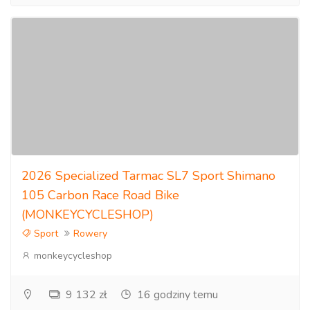
2026 Specialized Tarmac SL7 Sport Shimano
105 Carbon Race Road Bike
(MONKEYCYCLESHOP)
Sport
Rowery
monkeycycleshop
9 132 zł
16 godziny temu