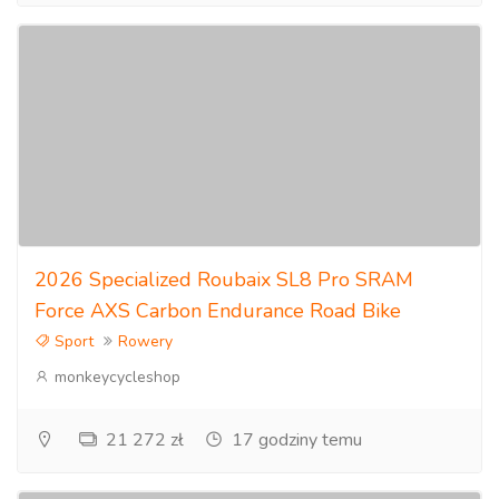
2026 Specialized Roubaix SL8 Pro SRAM
Force AXS Carbon Endurance Road Bike
Sport
Rowery
monkeycycleshop
21 272 zł
17 godziny temu