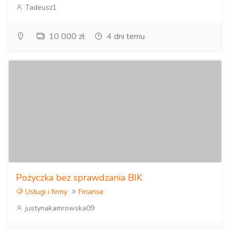
Tadeusz1
10 000 zł
4 dni temu
Pożyczka bez sprawdzania BIK
Usługi i firmy
Finanse
justynakamrowska09