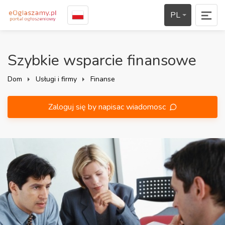
PL
Szybkie wsparcie finansowe
Dom
Usługi i firmy
Finanse
Zaloguj się by napisac wiadomosc