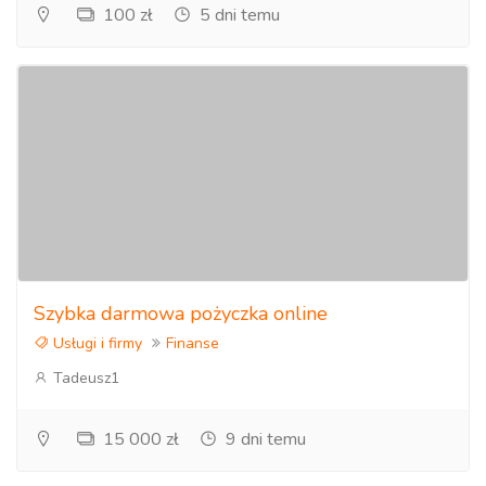
100 zł
5 dni temu
Szybka darmowa pożyczka online
Usługi i firmy
Finanse
Tadeusz1
15 000 zł
9 dni temu