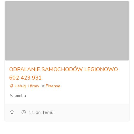
ODPALANIE SAMOCHODÓW LEGIONOWO
602 423 931
Usługi i firmy
Finanse
bimba
11 dni temu