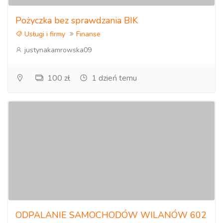
Pożyczka bez sprawdzania BIK
Usługi i firmy
Finanse
justynakamrowska09
100 zł
1 dzień temu
ODPALANIE SAMOCHODÓW WILANÓW 602