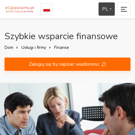
PL
Szybkie wsparcie finansowe
Dom
Usługi i firmy
Finanse
Zaloguj się by napisac wiadomosc