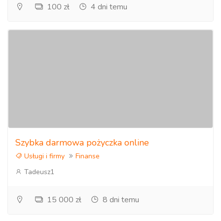
100 zł
4 dni temu
Szybka darmowa pożyczka online
Usługi i firmy
Finanse
Tadeusz1
15 000 zł
8 dni temu