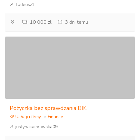
Tadeusz1
10 000 zł
3 dni temu
Pożyczka bez sprawdzania BIK
Usługi i firmy
Finanse
justynakamrowska09