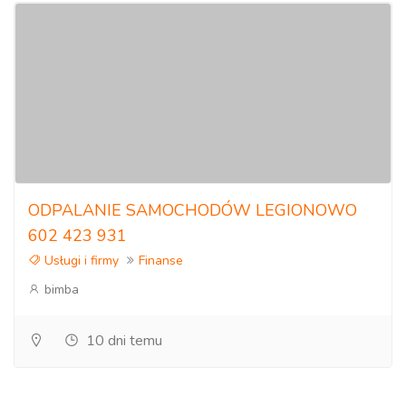
ODPALANIE SAMOCHODÓW LEGIONOWO
602 423 931
Usługi i firmy
Finanse
bimba
10 dni temu