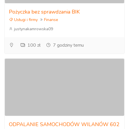
Pożyczka bez sprawdzania BIK
Usługi i firmy
Finanse
justynakamrowska09
100 zł
7 godziny temu
ODPALANIE SAMOCHODÓW WILANÓW 602